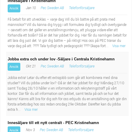
Innesäljare i Kristinehamn
Jan 10
Pec Sweden AB
Telefonförsäljare
Ansök
Få betalt för att utvecklas – varje dag Vill du bli bättre på att prata med
människor? Vill du känna dig trygg i att formulera dig tydligt och övertygande
– oavsett om det gäller en anställningsintervju, att plugga vidare eller att
förhandla ett bolån? Då är det här jobbet för dig. Här får du nämligen betalt för
att lära dig just det. Vi gör dig bättre – på riktigt Hos oss på PEC tränar du
varje dag på att: ???? Tala tydligt och pedagogiskt ???? Skapa fört...
Visa mer
Jobba extra och under lov -Säljare i Centrala Kristinehamn
Okt 21
Pec Sweden AB
Telefonförsäljare
Ansök
Jobba extra! Letar du efter ett extrajobb som går att kombinera med dina
studier? Vill du jobba under lov? -Då är det här jobbet för dig! Måndag 27/10
samt Tisdag 28/10 håller vi en information och rekryteringsträff på vårt
kontor. Där får du all information och jobbet, samt testa på och se hur det
känns! Känns allt bra för dig och för oss erbjuds du en anställning och gör din
första arbetsdag hos oss redan onsdag 29e Oktober. Därefter kan du jobba
extra h...
Visa mer
Innesäljare till ett nytt centralt - PEC Kristinehamn
Nov 3
Pec Sweden AB
Telefonförsäljare
Ansök