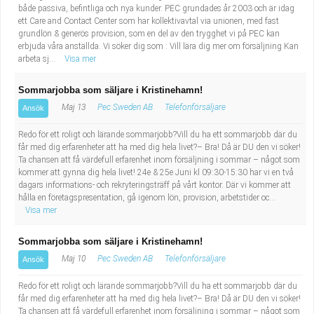
både passiva, befintliga och nya kunder. PEC grundades år 2003 och är idag
ett Care and Contact Center som har kollektivavtal via unionen, med fast
grundlön & generös provision, som en del av den trygghet vi på PEC kan
erbjuda våra anställda. Vi söker dig som : Vill lära dig mer om försäljning Kan
arbeta sj...
Visa mer
Sommarjobba som säljare i Kristinehamn!
Maj 13
Pec Sweden AB
Telefonförsäljare
Ansök
Redo för ett roligt och lärande sommarjobb?Vill du ha ett sommarjobb där du
får med dig erfarenheter att ha med dig hela livet?– Bra! Då är DU den vi söker!
Ta chansen att få värdefull erfarenhet inom försäljning i sommar – något som
kommer att gynna dig hela livet! 24e & 25e Juni kl 09:30-15:30 har vi en två
dagars informations- och rekryteringsträff på vårt kontor. Där vi kommer att
hålla en företagspresentation, gå igenom lön, provision, arbetstider oc...
Visa mer
Sommarjobba som säljare i Kristinehamn!
Maj 10
Pec Sweden AB
Telefonförsäljare
Ansök
Redo för ett roligt och lärande sommarjobb?Vill du ha ett sommarjobb där du
får med dig erfarenheter att ha med dig hela livet?– Bra! Då är DU den vi söker!
Ta chansen att få värdefull erfarenhet inom försäljning i sommar – något som