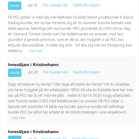
Jun 20
Pec Sweden AB
Telefonförsäljare
Ansök
På PEC jobbar vi med sälj över telefonen till både främst privatkunder & ibland
företagskunder, och du kan förvänta dig att du kommer komma kontakt med
både passiva, befintliga och nya kunder. PEC grundades år 2003 och är idag
ett Care and Contact Center som har kollektivavtal via unionen, med fast
grundlön & generös provision, som en del av den trygghet vi på PEC kan
erbjuda våra anställda. Vi söker dig som : Vill lära dig mer om försäljning Kan
arbeta sj...
Visa mer
Innesäljare i Kristinehamn
Jun 28
Pec Sweden AB
Telefonförsäljare
Ansök
Dags att testa en ny karriär? Eller dags att starta din första? Vill du utvecklas
och ha en trygghet på din arbetsplats? -BRA! Då ska du fortsätta läsa här! Hos
oss på PEC har du ett mån-fre jobb , mellan 8:30-16:30.En trygg arbetsplats
som funnits sedan 2003 med kollektivavtal via unionen.På PEC säljer vi
tjänster och produkter till både nya kunder, passiva kunder och befintliga
kunder.PEC har alltid har arbetat åt de största företagen i sina respektive b...
Visa mer
Innesäljare i Kristinehamn