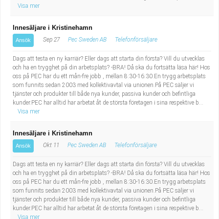
Visa mer
Innesäljare i Kristinehamn
Sep 27
Pec Sweden AB
Telefonförsäljare
Ansök
Dags att testa en ny karriär? Eller dags att starta din första? Vill du utvecklas
och ha en trygghet på din arbetsplats? -BRA! Då ska du fortsätta läsa här! Hos
oss på PEC har du ett mån-fre jobb , mellan 8:30-16:30.En trygg arbetsplats
som funnits sedan 2003 med kollektivavtal via unionen.På PEC säljer vi
tjänster och produkter till både nya kunder, passiva kunder och befintliga
kunder.PEC har alltid har arbetat åt de största företagen i sina respektive b...
Visa mer
Innesäljare i Kristinehamn
Okt 11
Pec Sweden AB
Telefonförsäljare
Ansök
Dags att testa en ny karriär? Eller dags att starta din första? Vill du utvecklas
och ha en trygghet på din arbetsplats? -BRA! Då ska du fortsätta läsa här! Hos
oss på PEC har du ett mån-fre jobb , mellan 8:30-16:30.En trygg arbetsplats
som funnits sedan 2003 med kollektivavtal via unionen.På PEC säljer vi
tjänster och produkter till både nya kunder, passiva kunder och befintliga
kunder.PEC har alltid har arbetat åt de största företagen i sina respektive b...
Visa mer