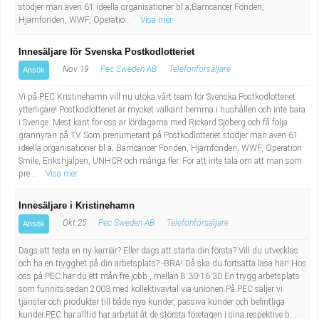
stödjer man även 61 ideella organisationer bl a;Barncancer Fonden,
Hjärnfonden, WWF, Operatio...
Visa mer
Innesäljare för Svenska Postkodlotteriet
Nov 19
Pec Sweden AB
Telefonförsäljare
Ansök
Vi på PEC Kristinehamn vill nu utöka vårt team för Svenska Postkodlotteriet
ytterligare! Postkodlotteriet är mycket välkänt hemma i hushållen och inte bara
i Sverige. Mest känt för oss är lördagarna med Rickard Sjöberg och få följa
grannyran på TV. Som prenumerant på Postkodlotteriet stödjer man även 61
ideella organisationer bl a; Barncancer Fonden, Hjärnfonden, WWF, Operation
Smile, Erikshjälpen, UNHCR och många fler. För att inte tala om att man som
pre...
Visa mer
Innesäljare i Kristinehamn
Okt 25
Pec Sweden AB
Telefonförsäljare
Ansök
Dags att testa en ny karriär? Eller dags att starta din första? Vill du utvecklas
och ha en trygghet på din arbetsplats? -BRA! Då ska du fortsätta läsa här! Hos
oss på PEC har du ett mån-fre jobb , mellan 8:30-16:30.En trygg arbetsplats
som funnits sedan 2003 med kollektivavtal via unionen.På PEC säljer vi
tjänster och produkter till både nya kunder, passiva kunder och befintliga
kunder.PEC har alltid har arbetat åt de största företagen i sina respektive b...