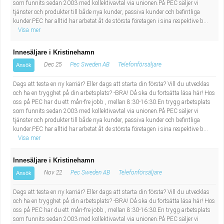
som funnits sedan 2003 med kollektivavtal via unionen.På PEC säljer vi
tjänster och produkter till både nya kunder, passiva kunder och befintliga
kunder.PEC har alltid har arbetat åt de största företagen i sina respektive b...
Visa mer
Innesäljare i Kristinehamn
Dec 25
Pec Sweden AB
Telefonförsäljare
Ansök
Dags att testa en ny karriär? Eller dags att starta din första? Vill du utvecklas
och ha en trygghet på din arbetsplats? -BRA! Då ska du fortsätta läsa här! Hos
oss på PEC har du ett mån-fre jobb , mellan 8:30-16:30.En trygg arbetsplats
som funnits sedan 2003 med kollektivavtal via unionen.På PEC säljer vi
tjänster och produkter till både nya kunder, passiva kunder och befintliga
kunder.PEC har alltid har arbetat åt de största företagen i sina respektive b...
Visa mer
Innesäljare i Kristinehamn
Nov 22
Pec Sweden AB
Telefonförsäljare
Ansök
Dags att testa en ny karriär? Eller dags att starta din första? Vill du utvecklas
och ha en trygghet på din arbetsplats? -BRA! Då ska du fortsätta läsa här! Hos
oss på PEC har du ett mån-fre jobb , mellan 8:30-16:30.En trygg arbetsplats
som funnits sedan 2003 med kollektivavtal via unionen.På PEC säljer vi