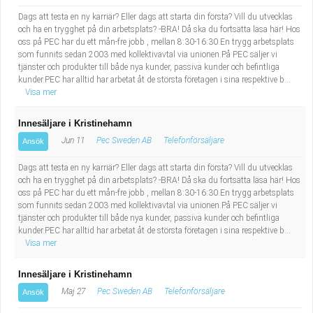
Dags att testa en ny karriär? Eller dags att starta din första? Vill du utvecklas
och ha en trygghet på din arbetsplats? -BRA! Då ska du fortsätta läsa här! Hos
oss på PEC har du ett mån-fre jobb , mellan 8:30-16:30.En trygg arbetsplats
som funnits sedan 2003 med kollektivavtal via unionen.På PEC säljer vi
tjänster och produkter till både nya kunder, passiva kunder och befintliga
kunder.PEC har alltid har arbetat åt de största företagen i sina respektive b...
Visa mer
Innesäljare i Kristinehamn
Jun 11
Pec Sweden AB
Telefonförsäljare
Ansök
Dags att testa en ny karriär? Eller dags att starta din första? Vill du utvecklas
och ha en trygghet på din arbetsplats? -BRA! Då ska du fortsätta läsa här! Hos
oss på PEC har du ett mån-fre jobb , mellan 8:30-16:30.En trygg arbetsplats
som funnits sedan 2003 med kollektivavtal via unionen.På PEC säljer vi
tjänster och produkter till både nya kunder, passiva kunder och befintliga
kunder.PEC har alltid har arbetat åt de största företagen i sina respektive b...
Visa mer
Innesäljare i Kristinehamn
Maj 27
Pec Sweden AB
Telefonförsäljare
Ansök