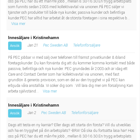
oss på PEC har du ett mån-fre jobb , mellan 8:30-16:30.En trygg arbetsplats
som funnits sedan 2003 med kollektivavtal via unionen.På PEC säljer vi
tjänster och produkter till både nya kunder, passiva kunder och befintliga
kunder.PEC har alltid har arbetat åt de största företagen i sina respektive b...
Visa mer
Innesäljare i Kristinehamn
Jan 21
Pec Sweden AB
Telefonförsäljare
Ansök
På PEC jobbar vi med sälj över telefonen till främst privatkunder & ibland
företagskunder. Du kan förvänta dig att du kommer komma kontakt med både
passiva, befintliga och nya kunder. PEC grundades år 2003 och är idag ett
Care and Contact Center som har kollektivavtal via unionen, med fast
grundlön & generös provision, som en del av den trygghet vi på PEC kan
erbjuda våra anställda. Vi söker dig som : Vill lära dig mer om försäljning Kan
arbeta självständ...
Visa mer
Innesäljare i Kristinehamn
Jan 2
Pec Sweden AB
Telefonförsäljare
Ansök
Dags att testa en ny karriär? Eller dags att starta din första? Vill du utvecklas
och ha en trygghet på din arbetsplats? -BRA! Då ska du fortsätta läsa här! Hos
oss på PEC har du ett mån-fre jobb , mellan 8:30-16:30.En trygg arbetsplats