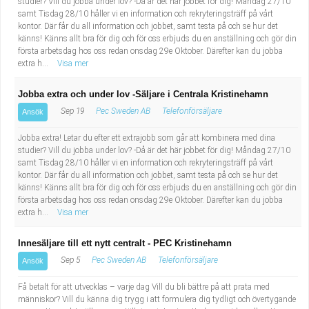
studier? Vill du jobba under lov? -Då är det här jobbet för dig! Måndag 27/10
samt Tisdag 28/10 håller vi en information och rekryteringsträff på vårt
kontor. Där får du all information och jobbet, samt testa på och se hur det
känns! Känns allt bra för dig och för oss erbjuds du en anställning och gör din
första arbetsdag hos oss redan onsdag 29e Oktober. Därefter kan du jobba
extra h...
Visa mer
Jobba extra och under lov -Säljare i Centrala Kristinehamn
Sep 19
Pec Sweden AB
Telefonförsäljare
Ansök
Jobba extra! Letar du efter ett extrajobb som går att kombinera med dina
studier? Vill du jobba under lov? -Då är det här jobbet för dig! Måndag 27/10
samt Tisdag 28/10 håller vi en information och rekryteringsträff på vårt
kontor. Där får du all information och jobbet, samt testa på och se hur det
känns! Känns allt bra för dig och för oss erbjuds du en anställning och gör din
första arbetsdag hos oss redan onsdag 29e Oktober. Därefter kan du jobba
extra h...
Visa mer
Innesäljare till ett nytt centralt - PEC Kristinehamn
Sep 5
Pec Sweden AB
Telefonförsäljare
Ansök
Få betalt för att utvecklas – varje dag Vill du bli bättre på att prata med
människor? Vill du känna dig trygg i att formulera dig tydligt och övertygande