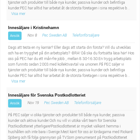
tjänster och produkter till både nya kunder, passiva kunder och befintliga
kunder.PEC har alltid har arbetat åt de största företagen i sina respektive b...
Visa mer
Innesäljare i Kristinehamn
Nov 8
Pec Sweden AB
Telefonförsäljare
Ansök
Dags att testa en ny karriär? Eller dags att starta din första? Vill du utvecklas
och ha en trygghet på din arbetsplats? -BRA! Då ska du fortsätta läsa här! Hos
oss på PEC har du ett mån-fre jobb , mellan 8:30-16:30.En trygg arbetsplats
som funnits sedan 2003 med kollektivavtal via unionen.På PEC säljer vi
tjänster och produkter till både nya kunder, passiva kunder och befintliga
kunder.PEC har alltid har arbetat åt de största företagen i sina respektive b...
Visa mer
Innesäljare för Svenska Postkodlotteriet
Nov 19
Pec Sweden AB
Telefonförsäljare
Ansök
På PEC säljer vi olika tjänster och produkter till både nya kunder, passiva
kunder och aktiva kunder.Och nu vill vi utöka vårt team för Svenska
Postkodlotteriet ytterligare!Postkodlotteriet är mycket välkänt hemma i
hushållen och inte bara i Sverige.Mest känt för oss är lördagarna med Rickard
Sjöberg och få följa grannyran på TV.Som prenumerant på Postkodlotteriet