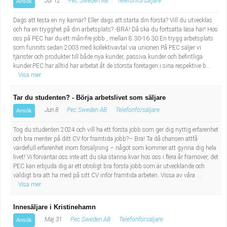
Jul 12
Pec Sweden AB
Telefonförsäljare
Ansök
Dags att testa en ny karriär? Eller dags att starta din första? Vill du utvecklas
och ha en trygghet på din arbetsplats? -BRA! Då ska du fortsätta läsa här! Hos
oss på PEC har du ett mån-fre jobb , mellan 8:30-16:30.En trygg arbetsplats
som funnits sedan 2003 med kollektivavtal via unionen.På PEC säljer vi
tjänster och produkter till både nya kunder, passiva kunder och befintliga
kunder.PEC har alltid har arbetat åt de största företagen i sina respektive b...
Visa mer
Tar du studenten? - Börja arbetslivet som säljare
Jun 8
Pec Sweden AB
Telefonförsäljare
Ansök
Tog du studenten 2024 och vill ha ett första jobb som ger dig nyttig erfarenhet
och bra meriter på ditt CV för framtida jobb?– Bra! Ta då chansen attfå
värdefull erfarenhet inom försäljning – något som kommer att gynna dig hela
livet! Vi förväntar oss inte att du ska stanna kvar hos oss i flera år framöver, det
PEC kan erbjuda dig är ett otroligt bra första jobb som är utvecklande och
väldigt bra att ha med på sitt CV inför framtida arbeten. Vissa av våra ...
Visa mer
Innesäljare i Kristinehamn
Maj 31
Pec Sweden AB
Telefonförsäljare
Ansök