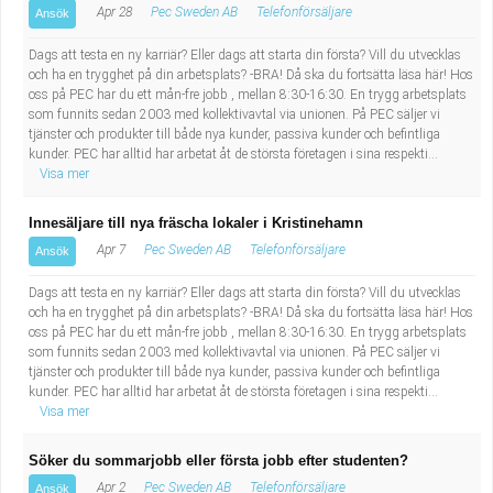
Apr 28
Pec Sweden AB
Telefonförsäljare
Ansök
Dags att testa en ny karriär? Eller dags att starta din första? Vill du utvecklas
och ha en trygghet på din arbetsplats? -BRA! Då ska du fortsätta läsa här! Hos
oss på PEC har du ett mån-fre jobb , mellan 8:30-16:30. En trygg arbetsplats
som funnits sedan 2003 med kollektivavtal via unionen. På PEC säljer vi
tjänster och produkter till både nya kunder, passiva kunder och befintliga
kunder. PEC har alltid har arbetat åt de största företagen i sina respekti...
Visa mer
Innesäljare till nya fräscha lokaler i Kristinehamn
Apr 7
Pec Sweden AB
Telefonförsäljare
Ansök
Dags att testa en ny karriär? Eller dags att starta din första? Vill du utvecklas
och ha en trygghet på din arbetsplats? -BRA! Då ska du fortsätta läsa här! Hos
oss på PEC har du ett mån-fre jobb , mellan 8:30-16:30. En trygg arbetsplats
som funnits sedan 2003 med kollektivavtal via unionen. På PEC säljer vi
tjänster och produkter till både nya kunder, passiva kunder och befintliga
kunder. PEC har alltid har arbetat åt de största företagen i sina respekti...
Visa mer
Söker du sommarjobb eller första jobb efter studenten?
Apr 2
Pec Sweden AB
Telefonförsäljare
Ansök