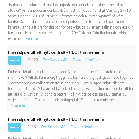
Jobba extra! Letar du efter ett extrajobb som går att kombinera med dina
studier? Vill du jobba under lov? -Då är det här jobbet för dig! Måndag 27/10
samt Tisdag 28/10 håller vi en information och rekryteringsträff på vårt
kontor. Där får du all information och jobbet, samt testa på och se hur det
känns! Känns allt bra för dig och för oss erbjuds du en anställning och gör din
första arbetsdag hos oss redan onsdag 29e Oktober. Därefter kan du jobba
extra h...
Visa mer
Innesäljare till ett nytt centralt - PEC Kristinehamn
Okt 20
Pec Sweden AB
Telefonförsäljare
Ansök
Få betalt för att utvecklas – varje dag Vill du bli bättre på att prata med
människor? Vill du känna dig trygg i att formulera dig tydligt och övertygande
– oavsett om det gäller en anställningsintervju, att plugga vidare eller att
förhandla ett bolån? Då är det här jobbet för dig. Här får du nämligen betalt för
att lära dig just det. Vi gör dig bättre – på riktigtHos oss på PEC tränar du
varje dag på att: Tala tydligt och pedagogiskt Skapa förtroende med...
Visa mer
Innesäljare till ett nytt centralt - PEC Kristinehamn
Okt 6
Pec Sweden AB
Telefonförsäljare
Ansök