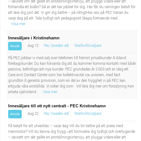
– oavsett om det gäller en anställningsintervju, att plugga vidare eller att
förhandla ett bolån? Då är det här jobbet för dig. Här får du nämligen betalt för
att lära dig just det. Vi gör dig bättre – på riktigtHos oss på PEC tränar du
varje dag på att: Tala tydligt och pedagogiskt Skapa förtroende med...
Visa mer
Innesäljare i Kristinehamn
Aug 12
Pec Sweden AB
Telefonförsäljare
Ansök
På PEC jobbar vi med sälj över telefonen till främst privatkunder & ibland
företagskunder. Du kan förvänta dig att du kommer komma kontakt med både
passiva, befintliga och nya kunder. PEC grundades år 2003 och är idag ett
Care and Contact Center som har kollektivavtal via unionen, med fast
grundlön & generös provision, som en del av den trygghet vi på PEC kan
erbjuda våra anställda. Vi söker dig som : Vill lära dig mer om försäljning Kan
arbeta självständ...
Visa mer
Innesäljare till ett nytt centralt - PEC Kristinehamn
Aug 22
Pec Sweden AB
Telefonförsäljare
Ansök
Få betalt för att utvecklas – varje dag Vill du bli bättre på att prata med
människor? Vill du känna dig trygg i att formulera dig tydligt och övertygande
– oavsett om det gäller en anställningsintervju, att plugga vidare eller att