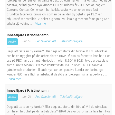
företagskunder. Du kan förvänta dig att du kommer komma kontakt med både
passiva, befintliga och nya kunder. PEC grundades år 2003 och är idag ett
Care and Contact Center som har kollektivavtal via unionen, med fast
grundlön & generös provision, som en del av den trygghet vi på PEC kan
erbjuda våra anställda. Vi söker dig som : Vill lära dig mer om försäljning Kan
arbeta självständ...
Visa mer
Innesäljare i Kristinehamn
Jan 10
Pec Sweden AB
Telefonförsäljare
Ansök
Dags att testa en ny karriär? Eller dags att starta din första? Vill du utvecklas
och ha en trygghet på din arbetsplats? -BRA! Då ska du fortsätta läsa här! Hos
oss på PEC har du ett mån-fre jobb , mellan 8:30-16:30.En trygg arbetsplats
som funnits sedan 2003 med kollektivavtal via unionen.På PEC säljer vi
tjänster och produkter till både nya kunder, passiva kunder och befintliga
kunder.PEC har alltid har arbetat åt de största företagen i sina respektive b...
Visa mer
Innesäljare i Kristinehamn
Jan 24
Pec Sweden AB
Telefonförsäljare
Ansök
Dags att testa en ny karriär? Eller dags att starta din första? Vill du utvecklas
och ha en trygghet på din arbetsplats? -BRA! Då ska du fortsätta läsa här! Hos