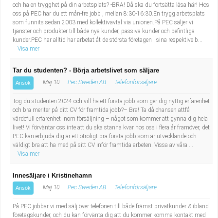
och ha en trygghet på din arbetsplats? -BRA! Då ska du fortsätta läsa här! Hos
oss på PEC har du ett mån-fre jobb , mellan 8:30-16:30.En trygg arbetsplats
som funnits sedan 2003 med kollektivavtal via unionen.På PEC säljer vi
tjänster och produkter till både nya kunder, passiva kunder och befintliga
kunder.PEC har alltid har arbetat åt de största företagen i sina respektive b...
Visa mer
Tar du studenten? - Börja arbetslivet som säljare
Maj 10
Pec Sweden AB
Telefonförsäljare
Ansök
Tog du studenten 2024 och vill ha ett första jobb som ger dig nyttig erfarenhet
och bra meriter på ditt CV för framtida jobb?– Bra! Ta då chansen attfå
värdefull erfarenhet inom försäljning – något som kommer att gynna dig hela
livet! Vi förväntar oss inte att du ska stanna kvar hos oss i flera år framöver, det
PEC kan erbjuda dig är ett otroligt bra första jobb som är utvecklande och
väldigt bra att ha med på sitt CV inför framtida arbeten. Vissa av våra ...
Visa mer
Innesäljare i Kristinehamn
Maj 10
Pec Sweden AB
Telefonförsäljare
Ansök
På PEC jobbar vi med sälj över telefonen till både främst privatkunder & ibland
företagskunder, och du kan förvänta dig att du kommer komma kontakt med