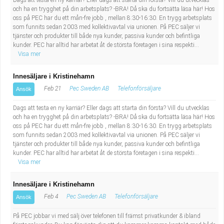
Dags att testa en ny karriär? Eller dags att starta din första? Vill du utvecklas
och ha en trygghet på din arbetsplats? -BRA! Då ska du fortsätta läsa här! Hos
oss på PEC har du ett mån-fre jobb , mellan 8:30-16:30. En trygg arbetsplats
som funnits sedan 2003 med kollektivavtal via unionen. På PEC säljer vi
tjänster och produkter till både nya kunder, passiva kunder och befintliga
kunder. PEC har alltid har arbetat åt de största företagen i sina respekti...
Visa mer
Innesäljare i Kristinehamn
Feb 21
Pec Sweden AB
Telefonförsäljare
Ansök
Dags att testa en ny karriär? Eller dags att starta din första? Vill du utvecklas
och ha en trygghet på din arbetsplats? -BRA! Då ska du fortsätta läsa här! Hos
oss på PEC har du ett mån-fre jobb , mellan 8:30-16:30. En trygg arbetsplats
som funnits sedan 2003 med kollektivavtal via unionen. På PEC säljer vi
tjänster och produkter till både nya kunder, passiva kunder och befintliga
kunder. PEC har alltid har arbetat åt de största företagen i sina respekti...
Visa mer
Innesäljare i Kristinehamn
Feb 4
Pec Sweden AB
Telefonförsäljare
Ansök
På PEC jobbar vi med sälj över telefonen till främst privatkunder & ibland