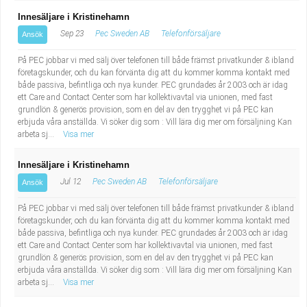
Innesäljare i Kristinehamn
Sep 23
Pec Sweden AB
Telefonförsäljare
Ansök
På PEC jobbar vi med sälj över telefonen till både främst privatkunder & ibland
företagskunder, och du kan förvänta dig att du kommer komma kontakt med
både passiva, befintliga och nya kunder. PEC grundades år 2003 och är idag
ett Care and Contact Center som har kollektivavtal via unionen, med fast
grundlön & generös provision, som en del av den trygghet vi på PEC kan
erbjuda våra anställda. Vi söker dig som : Vill lära dig mer om försäljning Kan
arbeta sj...
Visa mer
Innesäljare i Kristinehamn
Jul 12
Pec Sweden AB
Telefonförsäljare
Ansök
På PEC jobbar vi med sälj över telefonen till både främst privatkunder & ibland
företagskunder, och du kan förvänta dig att du kommer komma kontakt med
både passiva, befintliga och nya kunder. PEC grundades år 2003 och är idag
ett Care and Contact Center som har kollektivavtal via unionen, med fast
grundlön & generös provision, som en del av den trygghet vi på PEC kan
erbjuda våra anställda. Vi söker dig som : Vill lära dig mer om försäljning Kan
arbeta sj...
Visa mer