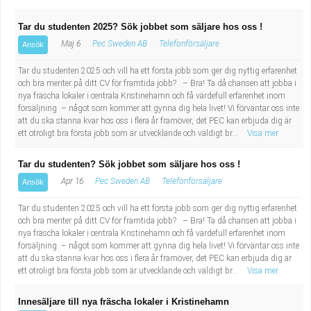
Tar du studenten 2025? Sök jobbet som säljare hos oss !
Maj 6
Pec Sweden AB
Telefonförsäljare
Ansök
Tar du studenten 2025 och vill ha ett första jobb som ger dig nyttig erfarenhet
och bra meriter på ditt CV för framtida jobb? – Bra! Ta då chansen att jobba i
nya fräscha lokaler i centrala Kristinehamn och få värdefull erfarenhet inom
försäljning – något som kommer att gynna dig hela livet! Vi förväntar oss inte
att du ska stanna kvar hos oss i flera år framöver, det PEC kan erbjuda dig är
ett otroligt bra första jobb som är utvecklande och väldigt br...
Visa mer
Tar du studenten? Sök jobbet som säljare hos oss !
Apr 16
Pec Sweden AB
Telefonförsäljare
Ansök
Tar du studenten 2025 och vill ha ett första jobb som ger dig nyttig erfarenhet
och bra meriter på ditt CV för framtida jobb? – Bra! Ta då chansen att jobba i
nya fräscha lokaler i centrala Kristinehamn och få värdefull erfarenhet inom
försäljning – något som kommer att gynna dig hela livet! Vi förväntar oss inte
att du ska stanna kvar hos oss i flera år framöver, det PEC kan erbjuda dig är
ett otroligt bra första jobb som är utvecklande och väldigt br...
Visa mer
Innesäljare till nya fräscha lokaler i Kristinehamn