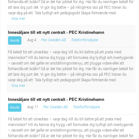
förhandla ett bolån? Då är det här jobbet för dig. Här får du nämligen betalt för
att lära dig just det. Vi gör dig bättre – på riktigtHos oss på PEC tränar du
varje dag på att: Tala tydligt och pedagogiskt Skapa förtroende med...
Visa mer
Innesäljare till ett nytt centralt - PEC Kristinehamn
Aug 4
Pec Sweden AB
Telefonförsäljare
Ansök
Få betalt för att utvecklas – varje dag Vill du bli bättre på att prata med
människor? Vill du känna dig trygg i att formulera dig tydligt och övertygande
– oavsett om det gäller en anställningsintervju, att plugga vidare eller att
förhandla ett bolån? Då är det här jobbet för dig. Här får du nämligen betalt för
att lära dig just det. Vi gör dig bättre – på riktigtHos oss på PEC tränar du
varje dag på att: Tala tydligt och pedagogiskt Skapa förtroende med...
Visa mer
Innesäljare till ett nytt centralt - PEC Kristinehamn
Aug 11
Pec Sweden AB
Telefonförsäljare
Ansök
Få betalt för att utvecklas – varje dag Vill du bli bättre på att prata med
människor? Vill du känna dig trygg i att formulera dig tydligt och övertygande
– oavsett om det gäller en anställningsintervju, att plugga vidare eller att
förhandla ett bolån? Då är det här jobbet för dig. Här får du nämligen betalt för