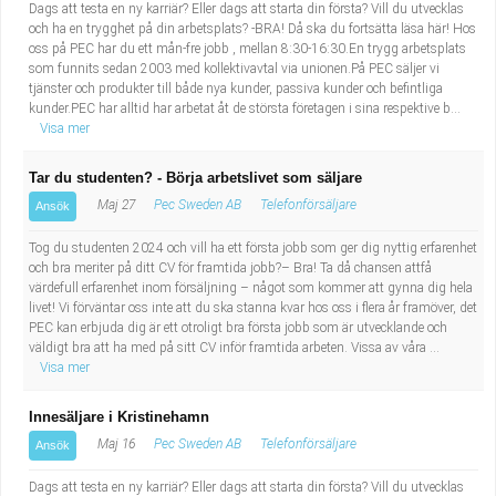
Dags att testa en ny karriär? Eller dags att starta din första? Vill du utvecklas
och ha en trygghet på din arbetsplats? -BRA! Då ska du fortsätta läsa här! Hos
oss på PEC har du ett mån-fre jobb , mellan 8:30-16:30.En trygg arbetsplats
som funnits sedan 2003 med kollektivavtal via unionen.På PEC säljer vi
tjänster och produkter till både nya kunder, passiva kunder och befintliga
kunder.PEC har alltid har arbetat åt de största företagen i sina respektive b...
Visa mer
Tar du studenten? - Börja arbetslivet som säljare
Maj 27
Pec Sweden AB
Telefonförsäljare
Ansök
Tog du studenten 2024 och vill ha ett första jobb som ger dig nyttig erfarenhet
och bra meriter på ditt CV för framtida jobb?– Bra! Ta då chansen attfå
värdefull erfarenhet inom försäljning – något som kommer att gynna dig hela
livet! Vi förväntar oss inte att du ska stanna kvar hos oss i flera år framöver, det
PEC kan erbjuda dig är ett otroligt bra första jobb som är utvecklande och
väldigt bra att ha med på sitt CV inför framtida arbeten. Vissa av våra ...
Visa mer
Innesäljare i Kristinehamn
Maj 16
Pec Sweden AB
Telefonförsäljare
Ansök
Dags att testa en ny karriär? Eller dags att starta din första? Vill du utvecklas