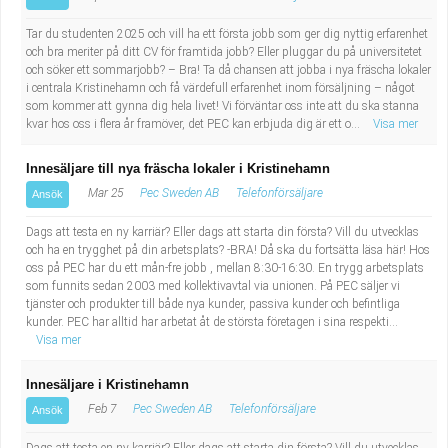
Tar du studenten 2025 och vill ha ett första jobb som ger dig nyttig erfarenhet
och bra meriter på ditt CV för framtida jobb? Eller pluggar du på universitetet
och söker ett sommarjobb? – Bra! Ta då chansen att jobba i nya fräscha lokaler
i centrala Kristinehamn och få värdefull erfarenhet inom försäljning – något
som kommer att gynna dig hela livet! Vi förväntar oss inte att du ska stanna
kvar hos oss i flera år framöver, det PEC kan erbjuda dig är ett o...
Visa mer
Innesäljare till nya fräscha lokaler i Kristinehamn
Mar 25
Pec Sweden AB
Telefonförsäljare
Ansök
Dags att testa en ny karriär? Eller dags att starta din första? Vill du utvecklas
och ha en trygghet på din arbetsplats? -BRA! Då ska du fortsätta läsa här! Hos
oss på PEC har du ett mån-fre jobb , mellan 8:30-16:30. En trygg arbetsplats
som funnits sedan 2003 med kollektivavtal via unionen. På PEC säljer vi
tjänster och produkter till både nya kunder, passiva kunder och befintliga
kunder. PEC har alltid har arbetat åt de största företagen i sina respekti...
Visa mer
Innesäljare i Kristinehamn
Feb 7
Pec Sweden AB
Telefonförsäljare
Ansök