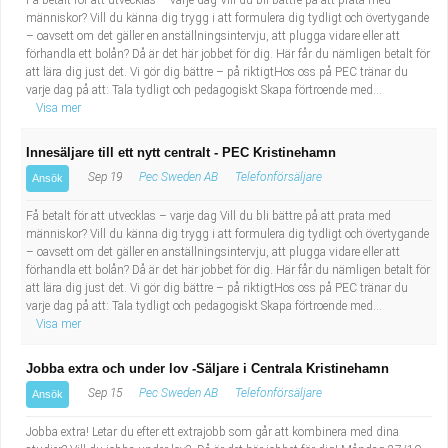
Få betalt för att utvecklas – varje dag Vill du bli bättre på att prata med
människor? Vill du känna dig trygg i att formulera dig tydligt och övertygande
– oavsett om det gäller en anställningsintervju, att plugga vidare eller att
förhandla ett bolån? Då är det här jobbet för dig. Här får du nämligen betalt för
att lära dig just det. Vi gör dig bättre – på riktigtHos oss på PEC tränar du
varje dag på att: Tala tydligt och pedagogiskt Skapa förtroende med...
Visa mer
Innesäljare till ett nytt centralt - PEC Kristinehamn
Sep 19
Pec Sweden AB
Telefonförsäljare
Ansök
Få betalt för att utvecklas – varje dag Vill du bli bättre på att prata med
människor? Vill du känna dig trygg i att formulera dig tydligt och övertygande
– oavsett om det gäller en anställningsintervju, att plugga vidare eller att
förhandla ett bolån? Då är det här jobbet för dig. Här får du nämligen betalt för
att lära dig just det. Vi gör dig bättre – på riktigtHos oss på PEC tränar du
varje dag på att: Tala tydligt och pedagogiskt Skapa förtroende med...
Visa mer
Jobba extra och under lov -Säljare i Centrala Kristinehamn
Sep 15
Pec Sweden AB
Telefonförsäljare
Ansök
Jobba extra! Letar du efter ett extrajobb som går att kombinera med dina