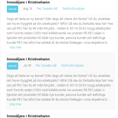
Innesäljare i Kristinehamn
Aug 16
Pec Sweden AB
Telefonförsäljare
Ansök
Dags att testa en ny karriär? Eller dags att starta din första? Vill du utvecklas
och ha en trygghet på din arbetsplats? -BRA! Då ska du fortsätta läsa här! Hos
oss på PEC har du ett mån-fre jobb , mellan 8:30-16:30.En trygg arbetsplats
som funnits sedan 2003 med kollektivavtal via unionen.På PEC säljer vi
tjänster och produkter till både nya kunder, passiva kunder och befintliga
kunder.PEC har alltid har arbetat åt de största företagen i sina respektive b...
Visa mer
Innesäljare i Kristinehamn
Jul 30
Pec Sweden AB
Telefonförsäljare
Ansök
Dags att testa en ny karriär? Eller dags att starta din första? Vill du utvecklas
och ha en trygghet på din arbetsplats? -BRA! Då ska du fortsätta läsa här! Hos
oss på PEC har du ett mån-fre jobb , mellan 8:30-16:30.En trygg arbetsplats
som funnits sedan 2003 med kollektivavtal via unionen.På PEC säljer vi
tjänster och produkter till både nya kunder, passiva kunder och befintliga
kunder.PEC har alltid har arbetat åt de största företagen i sina respektive b...
Visa mer
Innesäljare i Kristinehamn