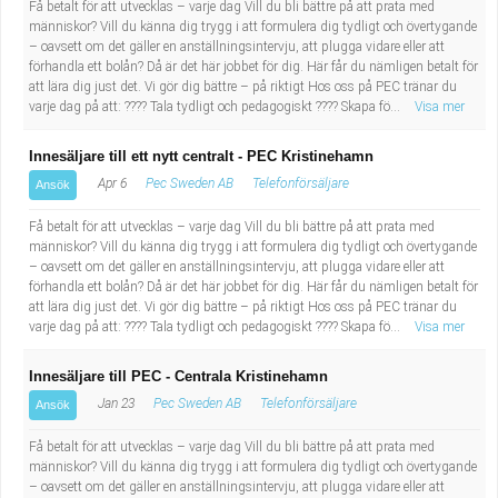
Få betalt för att utvecklas – varje dag Vill du bli bättre på att prata med
Industriell tillverkning
Behandlingsassistent/Socialpedagog
människor? Vill du känna dig trygg i att formulera dig tydligt och övertygande
– oavsett om det gäller en anställningsintervju, att plugga vidare eller att
förhandla ett bolån? Då är det här jobbet för dig. Här får du nämligen betalt för
Installation, drift, underhåll
Tandsköterska
att lära dig just det. Vi gör dig bättre – på riktigt Hos oss på PEC tränar du
varje dag på att: ???? Tala tydligt och pedagogiskt ???? Skapa fö...
Visa mer
Kropps- och skönhetsvård
Budbilsförare
Innesäljare till ett nytt centralt - PEC Kristinehamn
Kultur, media, design
Tidningsbud/Tidningsdistributör
Apr 6
Pec Sweden AB
Telefonförsäljare
Ansök
Få betalt för att utvecklas – varje dag Vill du bli bättre på att prata med
Militärt arbete
Lärare i fritidshem/Fritidspedagog
människor? Vill du känna dig trygg i att formulera dig tydligt och övertygande
– oavsett om det gäller en anställningsintervju, att plugga vidare eller att
förhandla ett bolån? Då är det här jobbet för dig. Här får du nämligen betalt för
Naturbruk
Taxiförare/Taxichaufför
att lära dig just det. Vi gör dig bättre – på riktigt Hos oss på PEC tränar du
varje dag på att: ???? Tala tydligt och pedagogiskt ???? Skapa fö...
Visa mer
Naturvetenskapligt arbete
Läkarsekreterare/Vårdadmin/Medicinsk
Innesäljare till PEC - Centrala Kristinehamn
sekreterare
Pedagogiskt arbete
Jan 23
Pec Sweden AB
Telefonförsäljare
Ansök
Få betalt för att utvecklas – varje dag Vill du bli bättre på att prata med
Lastbilsförare m.fl.
Sanering och renhållning
människor? Vill du känna dig trygg i att formulera dig tydligt och övertygande
– oavsett om det gäller en anställningsintervju, att plugga vidare eller att