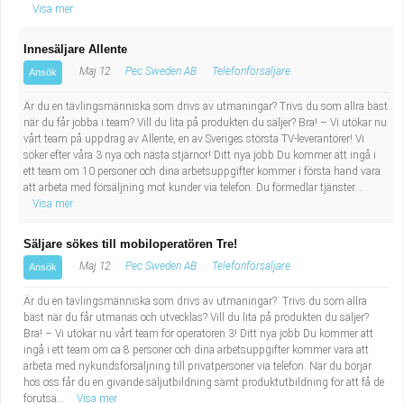
Visa mer
Innesäljare Allente
Maj 12
Pec Sweden AB
Telefonförsäljare
Ansök
Är du en tävlingsmänniska som drivs av utmaningar? Trivs du som allra bäst
när du får jobba i team? Vill du lita på produkten du säljer? Bra! – Vi utökar nu
vårt team på uppdrag av Allente, en av Sveriges största TV-leverantörer! Vi
söker efter våra 3 nya och nästa stjärnor! Ditt nya jobb Du kommer att ingå i
ett team om 10 personer och dina arbetsuppgifter kommer i första hand vara
att arbeta med försäljning mot kunder via telefon. Du förmedlar tjänster...
Visa mer
Säljare sökes till mobiloperatören Tre!
Maj 12
Pec Sweden AB
Telefonförsäljare
Ansök
Är du en tävlingsmänniska som drivs av utmaningar? Trivs du som allra
bäst när du får utmanas och utvecklas? Vill du lita på produkten du säljer?
Bra! – Vi utökar nu vårt team för operatören 3! Ditt nya jobb Du kommer att
ingå i ett team om ca 8 personer och dina arbetsuppgifter kommer vara att
arbeta med nykundsförsäljning till privatpersoner via telefon. När du börjar
hos oss får du en givande säljutbildning samt produktutbildning för att få de
förutsä...
Visa mer