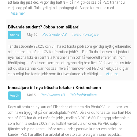
att lära dig just det. Vi gör dig bättre – på riktigtHos oss på PEC tränar du
varje dag på att: Tala tydligt och pedagogiskt Skapa förtroende med...
Visa mer
Blivande student? Jobba som säljare!
Maj 16
Pec Sweden AB
Telefonförsäljare
Ansök
Tar du studenten 2025 och vill ha ett första jobb som ger dig nyttig erfarenhet
och bra meriter på ditt CV för framtida jobb? – Bra! Ta då chansen att jobba i
nya fräscha lokaler i centrala Kristinehamn och få värdefull erfarenhet inom
försäljning – något som kommer att gynna dig hela livet! Vi förväntar oss inte
att du ska stanna kvar hos oss i flera år framöver, det PEC kan erbjuda dig är
ett otroligt bra första jobb som är utvecklande och väldigt ...
Visa mer
Innesäljare till nya fräscha lokaler i Kristinehamn
Maj 6
Pec Sweden AB
Telefonförsäljare
Ansök
Dags att testa en ny karriär? Eller dags att starta din första? Vill du utvecklas
och ha en trygghet på din arbetsplats? -BRA! Då ska du fortsätta läsa här! Hos
oss på PEC har du ett mån-fre jobb , mellan 8:30-16:30. En trygg arbetsplats
som funnits sedan 2003 med kollektivavtal via unionen. På PEC säljer vi
tjänster och produkter till både nya kunder, passiva kunder och befintliga
kunder. PEC har alltid har arbetat åt de största företagen i sina respekti...