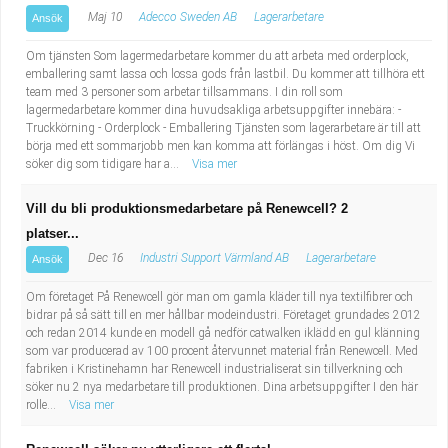
Maj 10
Adecco Sweden AB
Lagerarbetare
Ansök
Om tjänsten Som lagermedarbetare kommer du att arbeta med orderplock,
emballering samt lassa och lossa gods från lastbil. Du kommer att tillhöra ett
team med 3 personer som arbetar tillsammans. I din roll som
lagermedarbetare kommer dina huvudsakliga arbetsuppgifter innebära: -
Truckkörning - Orderplock - Emballering Tjänsten som lagerarbetare är till att
börja med ett sommarjobb men kan komma att förlängas i höst. Om dig Vi
söker dig som tidigare har a...
Visa mer
Vill du bli produktionsmedarbetare på Renewcell? 2
platser...
Dec 16
Industri Support Värmland AB
Lagerarbetare
Ansök
Om företaget På Renewcell gör man om gamla kläder till nya textilfibrer och
bidrar på så sätt till en mer hållbar modeindustri. Företaget grundades 2012
och redan 2014 kunde en modell gå nedför catwalken iklädd en gul klänning
som var producerad av 100 procent återvunnet material från Renewcell. Med
fabriken i Kristinehamn har Renewcell industrialiserat sin tillverkning och
söker nu 2 nya medarbetare till produktionen. Dina arbetsuppgifter I den här
rolle...
Visa mer