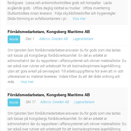
färdigvara · Lossa och ankomstkontrollera gods och tompallar · Lasta
avgående gods · Utföra daglig skötsel av truckar · Utföra inventering ·
Slutkontrollera innan leverans · Följa skyddsföreskrifter och hygienregler. ·
Sköta tömning av avfallscontainers i pr...
Visa mer
Förrådsmedarbetare, Kongsberg Maritime AB
Dec 1
Adecco Sweden AB
Lagerarbetare
Ansök
Om tjänsten Som förrådsmedarbetare ansvarar du för gods som ska lastas
och lossas på Kongsbergs förrådsverksamhet. En del av arbetet är
administrativt där du rapporterar i affärssystemet och skriver materiallistor. Du
ser också över rutiner och arbetssätt för att kostnadsoptimera lagerhållning
utan att göra avkall på servicegrad. Till arbetsuppgifterna hör även att in- och
utleveranser av material levereras. Vidare tillser du att det råder ordning och
reda...
Visa mer
Förrådsmedarbetare, Kongsberg Maritime AB
Okt 17
Adecco Sweden AB
Lagerarbetare
Ansök
Om tjänsten Som förrådsmedarbetare ansvarar du för gods som ska lastas
och lossas på Kongsbergs förrådsverksamhet. En del av arbetet är
administrativt där du rapporterar i affärssystemet och skriver materiallistor. Du
ser också över rutiner och arbetssätt för att kostnadsoptimera lagerhållning