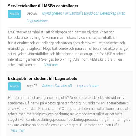
Servicetekniker till MSBs centrallager
Sep 28
Myndigheten För Samhällsskydd och Beredskap (Msb
Ansök
Lagerarbetare
MSB stärker samhället i att förebygga och hantera olyckor, kriser och
konsekvenser av krig. Vi värnar människors liv och hälsa, samhällets
funktionalitet och grundläggande värden som demokrati, rättssäkerhet och
mänskliga rättigheter. Högt förtroende och nära samarbete med aktörerna gör
att vi lyckas. Jämställdhet och likabehandling är en grund för MSB:s arbete
internt och gentemot Sveriges befolkning. Alla inom MSB ska bidra till en
arbetsmiljö och ett ...
Visa mer
Extrajobb för student till Lagerarbete
Aug 27
Adecco Sweden AB
Lagerarbetare
Ansök
Har du erfarenhet av lager och logistik? Är du ute efter ett jobb vid sidan av
studierna? Då har vi på Adecco tjänsten för dig! Nu söker vi en lagerarbetare till
en av våra kunder i Kristinehamn! Om tjänsten I den här rollen kommer du att
arbeta med materialplock och packning av komponenter vilket är det sista
steget i vår kunds packningsprocess. I packningsprocessen ingår hantering av
enklare verktyg så som såg och skruvdragare. Du arbetar dagligen i vår...
Visa mer