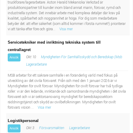
Fastighetsskötare
truckförare/lagerarbetare. Aston Harald Mekaniska Verkstad är
Socialt arbete
produktionspartner till kunder inom bland annat marin, försvar, rymd och
industriella system. Det innebär arbete med komplexa detaljer där krav på
Informatör/Kommunikatör
Säkerhetsarbete
kvalitet, spårbarhet och noggrannhet är höga. För dig som medarbetare
betyder det: att efter säkerhet (som alltid kommer i första rummet!) prioriterar
vi att tänka efter före och göra...
Visa mer
Brevbärare
Tekniskt arbete
Servicetekniker med inriktning tekniska system till
Sjuksköterska, grundutbildad
Transport
centrallagret
Okt 10
Myndigheten För Samhällsskydd och Beredskap (Msb
Ansök
Kock, storhushåll
Lagerarbetare
Undersköterska, vård- o specialavd. o mottagning
MSB arbetar för ett säkrare samhälle i en föränderlig värld med fokus på
utveckling av det civila försvaret. Från och med den 1 januari 2026 är vi
Myndigheten för civilt försvar. Myndigheten för civilt försvar har två tydliga
Bibliotekarie
roller: vi är den ledande, inriktande och samordnande myndigheten i det civila
försvaret och vi är sektorsansvarig myndighet för beredskapssektorn
räddningstjänst och skydd av civilbefolkningen. Myndigheten för civilt
Administrativ assistent
försvars vision ...
Visa mer
Lärare i gymnasiet
Logistikpersonal
Okt 3
Försvarsmakten
Lagerarbetare
Ansök