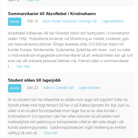
team D...
Visa mer
Sommarvikarier till AkzoNobel i Kristinehamn
Feb 15
Akzo Nobel Industrial Coatings AB
Lagerarbetare
Ansök
AkzoNobel Adhesives AB har tillverkat trälim och hartsystem i Kristinehamn
sedan 1962. Produkterna används vid tillverkning av möbler, snickerier, golv
och bärande konstruktioner. Årligen levereras cirka 120 000 ton trälim till
kunder Europa, Nordamerika, Sydamerika, Sydafrika och Asien. Just nu söker
vi motiverade och engagerade sommarvikarier så att verksamheten kan gå runt
även när vår ordinarie personal behöver vila. Främst söker vi sommarvikarier
t...
Visa mer
Student sökes till lagerjobb
Dec 22
Adecco Sweden AB
Lagerarbetare
Ansök
Är du student och har erfarenhet av arbete inom lager och logistik? Gillar du
fysiskt arbete med högt tempo? Då har vi på Adecco tjänsten för dig! Just nu
söker vi en student för extraarbete inom lager hos en av våra kunder i
Kristinehamn! Om tjänsten I den här rollen kommer du att arbeta med
materialplock och packning av komponenter vilket är det sista steget i vår
kunds packningsprocess. I packningsprocessen ingår hantering av enklare
verktyg så som så...
Visa mer