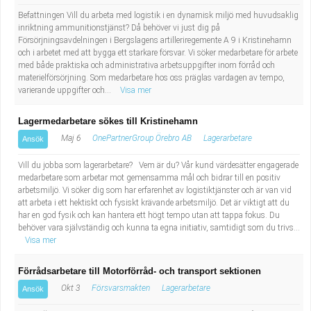
Befattningen Vill du arbeta med logistik i en dynamisk miljö med huvudsaklig
inriktning ammunitionstjänst? Då behöver vi just dig på
Försörjningsavdelningen i Bergslagens artilleriregemente A 9 i Kristinehamn
och i arbetet med att bygga ett starkare försvar. Vi söker medarbetare för arbete
med både praktiska och administrativa arbetsuppgifter inom förråd och
materielförsörjning. Som medarbetare hos oss präglas vardagen av tempo,
varierande uppgifter och...
Visa mer
Lagermedarbetare sökes till Kristinehamn
Maj 6
OnePartnerGroup Örebro AB
Lagerarbetare
Ansök
Vill du jobba som lagerarbetare? Vem är du? Vår kund värdesätter engagerade
medarbetare som arbetar mot gemensamma mål och bidrar till en positiv
arbetsmiljö. Vi söker dig som har erfarenhet av logistiktjänster och är van vid
att arbeta i ett hektiskt och fysiskt krävande arbetsmiljö. Det är viktigt att du
har en god fysik och kan hantera ett högt tempo utan att tappa fokus. Du
behöver vara självständig och kunna ta egna initiativ, samtidigt som du trivs...
Visa mer
Förrådsarbetare till Motorförråd- och transport sektionen
Okt 3
Försvarsmakten
Lagerarbetare
Ansök