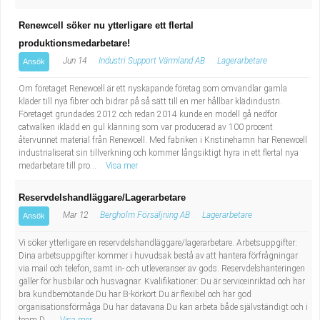
Renewcell söker nu ytterligare ett flertal
produktionsmedarbetare!
Jun 14
Industri Support Värmland AB
Lagerarbetare
Ansök
Om företaget Renewcell är ett nyskapande företag som omvandlar gamla
kläder till nya fibrer och bidrar på så sätt till en mer hållbar klädindustri.
Företaget grundades 2012 och redan 2014 kunde en modell gå nedför
catwalken iklädd en gul klänning som var producerad av 100 procent
återvunnet material från Renewcell. Med fabriken i Kristinehamn har Renewcell
industrialiserat sin tillverkning och kommer långsiktigt hyra in ett flertal nya
medarbetare till pro...
Visa mer
Reservdelshandläggare/Lagerarbetare
Mar 12
Bergholm Försäljning AB
Lagerarbetare
Ansök
Vi söker ytterligare en reservdelshandläggare/lagerarbetare. Arbetsuppgifter:
Dina arbetsuppgifter kommer i huvudsak bestå av att hantera förfrågningar
via mail och telefon, samt in- och utleveranser av gods. Reservdelshanteringen
gäller för husbilar och husvagnar. Kvalifikationer: Du är serviceinriktad och har
bra kundbemötande Du har B-körkort Du är flexibel och har god
organisationsförmåga Du har datavana Du kan arbeta både självständigt och i