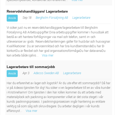
spetskompetenser, kontaktnät och erfarenhet...
Visa mer
Reservdelshandläggare/ Lagerarbetare
Sep 18
Bergholm Försäljning AB
Lagerarbetare
Ansök
Vi söker just nu en reservdelshandläggare/lagerarbetare till Bergholm
Försäljning AB.Arbetsuppgifter:Dina arbetsuppgifter kommer i huvudsak att
bestå av att hantera förfrågningar via mail och telefon, samt in- och
utleveranser av gods. Reservdelshanteringen gäller för husbilar och husvagnar.
Kvalifikationer: Du är serviceinriktad och har bra kundbemötandeDu har B-
körkortDu är flexibel och har god organisationsförmågaDu har datavanaDu
kan arbeta både självs...
Visa mer
Lagerarbetare till sommarjobb
Apr 3
Adecco Sweden AB
Lagerarbetare
Ansök
Har du erfarenhet av lager och logistik? Är du ute efter ett sommarjobb? Då har
vi på Adecco tjänsten för dig! Nu söker vi en lagerarbetare till en av våra kunder
i Kristinehamn! Om tjänsten I den här rollen kommer du att arbeta med
materialplock och packning av komponenter vilket är det sista steget i vår
kunds packningsprocess. I packningsprocessen ingår hantering av enklare
verktyg så som såg och skruvdragare. Du arbetar dagligen i vår kunds
affärssyst...
Visa mer