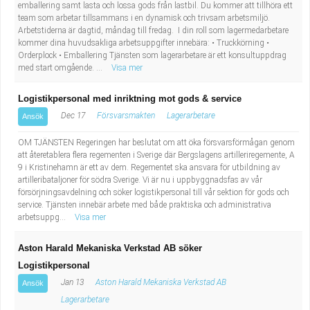
emballering samt lasta och lossa gods från lastbil. Du kommer att tillhöra ett
team som arbetar tillsammans i en dynamisk och trivsam arbetsmiljö.
Arbetstiderna är dagtid, måndag till fredag. I din roll som lagermedarbetare
kommer dina huvudsakliga arbetsuppgifter innebära: • Truckkörning •
Orderplock • Emballering Tjänsten som lagerarbetare är ett konsultuppdrag
med start omgående. ...
Visa mer
Logistikpersonal med inriktning mot gods & service
Dec 17
Försvarsmakten
Lagerarbetare
Ansök
OM TJÄNSTEN Regeringen har beslutat om att öka försvarsförmågan genom
att återetablera flera regementen i Sverige där Bergslagens artilleriregemente, A
9 i Kristinehamn är ett av dem. Regementet ska ansvara för utbildning av
artilleribataljoner för södra Sverige. Vi är nu i uppbyggnadsfas av vår
försörjningsavdelning och söker logistikpersonal till vår sektion för gods och
service. Tjänsten innebär arbete med både praktiska och administrativa
arbetsuppg...
Visa mer
Aston Harald Mekaniska Verkstad AB söker
Logistikpersonal
Jan 13
Aston Harald Mekaniska Verkstad AB
Ansök
Lagerarbetare