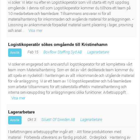
vi söker. Vi letar nu efter en Logistikoperatör som vill starta ett nytt uppdrag
omgående. I denna roll som Logistikoperatör kommer du tillhöra ett team på
10 medarbetare och teamledare. Tillsammans ansvarar ni för all
materialhantering för inkommaden och avgående material för anläggningen. •
Lossning av ankommande förpackat material samt placering i lager, provning
och anal...
Visa mer
Logistikoperatör sökes omgående till Kristinehamn
Feb 15
Boxflow Staffing Syd AB
Lagerarbetare
Ansök
Vi söker en engagerad och ansvarsfull logistikoperatör för att komplettera vårt
team inom Materialhantering. Som en del av vårt dedikerade team kommer du
att spela en nyckelroll i hanteringen av allt inkommande och utgående material
för vår anläggning. Vi är ett team av 10 logistikoperatörer och två teamledare
som arbetar tillsammans för att säkerställa effektiv materialhantering och
interna serviceuppdrag för anläggningens olika funktioner. Arbetsuppgift...
Visa mer
Lagerarbetare
Okt 3
Siluett Of Sweden AB
Lagerarbetare
Ansök
I befattningens arbetsuppgifter ingår att: · Att förse produktionen med
material · Förbereda utleverans av färdig produkt . Orderplock · Hantering av