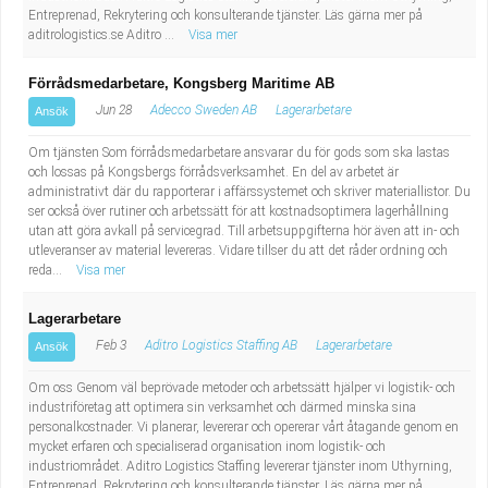
Entreprenad, Rekrytering och konsulterande tjänster. Läs gärna mer på
aditrologistics.se Aditro ...
Visa mer
Förrådsmedarbetare, Kongsberg Maritime AB
Jun 28
Adecco Sweden AB
Lagerarbetare
Ansök
Om tjänsten Som förrådsmedarbetare ansvarar du för gods som ska lastas
och lossas på Kongsbergs förrådsverksamhet. En del av arbetet är
administrativt där du rapporterar i affärssystemet och skriver materiallistor. Du
ser också över rutiner och arbetssätt för att kostnadsoptimera lagerhållning
utan att göra avkall på servicegrad. Till arbetsuppgifterna hör även att in- och
utleveranser av material levereras. Vidare tillser du att det råder ordning och
reda...
Visa mer
Lagerarbetare
Feb 3
Aditro Logistics Staffing AB
Lagerarbetare
Ansök
Om oss Genom väl beprövade metoder och arbetssätt hjälper vi logistik- och
industriföretag att optimera sin verksamhet och därmed minska sina
personalkostnader. Vi planerar, levererar och opererar vårt åtagande genom en
mycket erfaren och specialiserad organisation inom logistik- och
industriområdet. Aditro Logistics Staffing levererar tjänster inom Uthyrning,
Entreprenad, Rekrytering och konsulterande tjänster. Läs gärna mer på