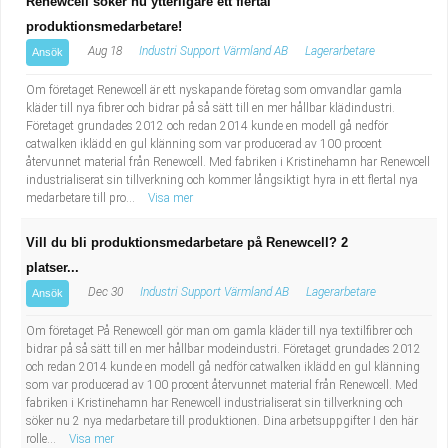
Renewcell söker nu ytterligare ett flertal
produktionsmedarbetare!
Aug 18
Industri Support Värmland AB
Lagerarbetare
Ansök
Om företaget Renewcell är ett nyskapande företag som omvandlar gamla
kläder till nya fibrer och bidrar på så sätt till en mer hållbar klädindustri.
Företaget grundades 2012 och redan 2014 kunde en modell gå nedför
catwalken iklädd en gul klänning som var producerad av 100 procent
återvunnet material från Renewcell. Med fabriken i Kristinehamn har Renewcell
industrialiserat sin tillverkning och kommer långsiktigt hyra in ett flertal nya
medarbetare till pro...
Visa mer
Vill du bli produktionsmedarbetare på Renewcell? 2
platser...
Dec 30
Industri Support Värmland AB
Lagerarbetare
Ansök
Om företaget På Renewcell gör man om gamla kläder till nya textilfibrer och
bidrar på så sätt till en mer hållbar modeindustri. Företaget grundades 2012
och redan 2014 kunde en modell gå nedför catwalken iklädd en gul klänning
som var producerad av 100 procent återvunnet material från Renewcell. Med
fabriken i Kristinehamn har Renewcell industrialiserat sin tillverkning och
söker nu 2 nya medarbetare till produktionen. Dina arbetsuppgifter I den här
rolle...
Visa mer