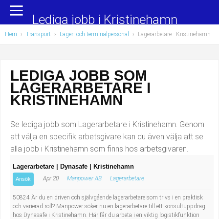
Yrkesområden
Populära jobb
Lediga jobb i Kristinehamn
Hem
›
Transport
›
Lager- och terminalpersonal
›
Lagerarbetare
- Kristinehamn
Administration, ekonomi, juridik
Undersköterska, hemtjänst och äldreboende
Bygg och anläggning
Städare/Lokalvårdare
LEDIGA JOBB SOM
LAGERARBETARE I
Chefer och verksamhetsledare
Barnskötare
KRISTINEHAMN
Data/IT
Lärare i förskola/Förskollärare
Se lediga jobb som Lagerarbetare i Kristinehamn. Genom
Försäljning, inköp, marknadsföring
Lagerarbetare
att välja en specifik arbetsgivare kan du även välja att se
alla jobb i Kristinehamn som finns hos arbetsgivaren.
Hantverksyrken
Bussförare/Busschaufför
Lagerarbetare | Dynasafe | Kristinehamn
Apr 20
Manpower AB
Lagerarbetare
Hotell, restaurang, storhushåll
Elevassistent
Ansök
50824 Är du en driven och självgående lagerarbetare som trivs i en praktisk
Hälso- och sjukvård
Personlig assistent
och varierad roll? Manpower söker nu en lagerarbetare till ett konsultuppdrag
hos Dynasafe i Kristinehamn. Här får du arbeta i en viktig logistikfunktion