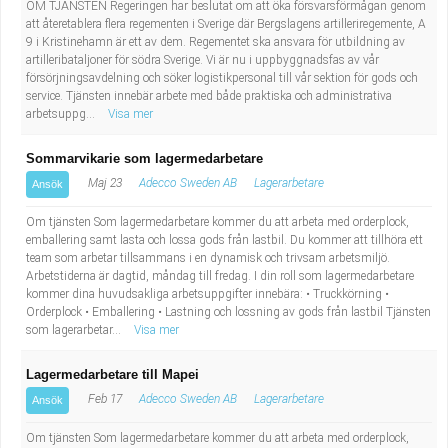
OM TJÄNSTEN Regeringen har beslutat om att öka försvarsförmågan genom
att återetablera flera regementen i Sverige där Bergslagens artilleriregemente, A
9 i Kristinehamn är ett av dem. Regementet ska ansvara för utbildning av
artilleribataljoner för södra Sverige. Vi är nu i uppbyggnadsfas av vår
försörjningsavdelning och söker logistikpersonal till vår sektion för gods och
service. Tjänsten innebär arbete med både praktiska och administrativa
arbetsuppg...
Visa mer
Sommarvikarie som lagermedarbetare
Maj 23
Adecco Sweden AB
Lagerarbetare
Ansök
Om tjänsten Som lagermedarbetare kommer du att arbeta med orderplock,
emballering samt lasta och lossa gods från lastbil. Du kommer att tillhöra ett
team som arbetar tillsammans i en dynamisk och trivsam arbetsmiljö.
Arbetstiderna är dagtid, måndag till fredag. I din roll som lagermedarbetare
kommer dina huvudsakliga arbetsuppgifter innebära: • Truckkörning •
Orderplock • Emballering • Lastning och lossning av gods från lastbil Tjänsten
som lagerarbetar...
Visa mer
Lagermedarbetare till Mapei
Feb 17
Adecco Sweden AB
Lagerarbetare
Ansök
Om tjänsten Som lagermedarbetare kommer du att arbeta med orderplock,