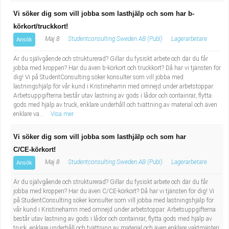
Vi söker dig som vill jobba som lasthjälp och som har b-
körkort/truckkort!
Maj 8
Studentconsulting Sweden AB (Publ)
Lagerarbetare
Ansök
Är du självgående och strukturerad? Gillar du fysiskt arbete och där du får
jobba med kroppen? Har du även b-körkort och truckkort? Då har vi tjänsten för
dig! Vi på StudentConsulting söker konsulter som vill jobba med
lastningshjälp för vår kund i Kristinehamn med omnejd under arbetstoppar.
Arbetsuppgifterna består utav lastning av gods i lådor och containrar, flytta
gods med hjälp av truck, enklare underhåll och tvättning av material och även
enklare va...
Visa mer
Vi söker dig som vill jobba som lasthjälp och som har
C/CE-körkort!
Maj 8
Studentconsulting Sweden AB (Publ)
Lagerarbetare
Ansök
Är du självgående och strukturerad? Gillar du fysiskt arbete och där du får
jobba med kroppen? Har du även C/CE-körkort? Då har vi tjänsten för dig! Vi
på StudentConsulting söker konsulter som vill jobba med lastningshjälp för
vår kund i Kristinehamn med omnejd under arbetstoppar. Arbetsuppgifterna
består utav lastning av gods i lådor och containrar, flytta gods med hjälp av
truck, enklare underhåll och tvättning av material och även enklare vaktmästeri.