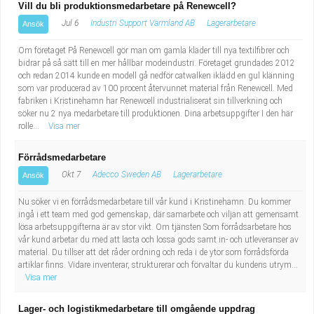
Vill du bli produktionsmedarbetare på Renewcell?
Jul 6
Industri Support Värmland AB
Lagerarbetare
Ansök
Om företaget På Renewcell gör man om gamla kläder till nya textilfibrer och
bidrar på så sätt till en mer hållbar modeindustri. Företaget grundades 2012
och redan 2014 kunde en modell gå nedför catwalken iklädd en gul klänning
som var producerad av 100 procent återvunnet material från Renewcell. Med
fabriken i Kristinehamn har Renewcell industrialiserat sin tillverkning och
söker nu 2 nya medarbetare till produktionen. Dina arbetsuppgifter I den här
rolle...
Visa mer
Förrådsmedarbetare
Okt 7
Adecco Sweden AB
Lagerarbetare
Ansök
Nu söker vi en förrådsmedarbetare till vår kund i Kristinehamn. Du kommer
ingå i ett team med god gemenskap, där samarbete och viljan att gemensamt
lösa arbetsuppgifterna är av stor vikt. Om tjänsten Som förrådsarbetare hos
vår kund arbetar du med att lasta och lossa gods samt in- och utleveranser av
material. Du tillser att det råder ordning och reda i de ytor som förrådsförda
artiklar finns. Vidare inventerar, strukturerar och förvaltar du kundens utrym...
Visa mer
Lager- och logistikmedarbetare till omgående uppdrag