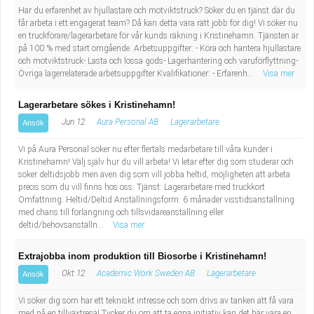
Har du erfarenhet av hjullastare och motviktstruck? Söker du en tjänst där du
får arbeta i ett engagerat team? Då kan detta vara rätt jobb för dig! Vi söker nu
en truckförare/lagerarbetare för vår kunds räkning i Kristinehamn. Tjänsten är
på 100 % med start omgående. Arbetsuppgifter: - Köra och hantera hjullastare
och motviktstruck- Lasta och lossa gods- Lagerhantering och varuförflyttning-
Övriga lagerrelaterade arbetsuppgifter Kvalifikationer: - Erfarenh...
Visa mer
Lagerarbetare sökes i Kristinehamn!
Jun 12
Aura Personal AB
Lagerarbetare
Ansök
Vi på Aura Personal söker nu efter flertals medarbetare till våra kunder i
Kristinehamn! Välj själv hur du vill arbeta! Vi letar efter dig som studerar och
söker deltidsjobb men även dig som vill jobba heltid, möjligheten att arbeta
precis som du vill finns hos oss. Tjänst: Lagerarbetare med truckkort
Omfattning: Heltid/Deltid Anställningsform: 6 månader visstidsanställning
med chans till förlängning och tillsvidareanställning eller
deltid/behovsanställn...
Visa mer
Extrajobba inom produktion till Biosorbe i Kristinehamn!
Okt 12
Academic Work Sweden AB
Lagerarbetare
Ansök
Vi söker dig som har ett tekniskt intresse och som drivs av tanken att få vara
med på en tillväxtresa! Tycker du om att ta egna initiativ kan det här vara en