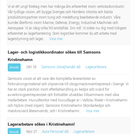
Vi är ett ungt företag men har många års erfarenhet inom verkstadsindustri.
Vår tydliga vision; att bygga Sveriges och Nordens största och bästa
produktionspartner inom tung och medeltung bearbetande industri. Våra
kunder återfinns inom Marine, Defence, Energy, Industrial Machines och
Aerospace. Vi är idag cirka 90 anställda. Din roll: Vi söker nu dig med tidigare
erfarenhet av lagerhantering. Som logistiker kommer du att arbeta med
lagerstyrning och lager...
Visa mer
Lager- och logistikkoordinator sökes till Samsons
Kristinehamn
Okt 18
Samsons Detaljhandel AB
Lagerarbetare
Ansök
Samsons vision är att vara den kompletta leverantören av
förbrukningsmaterial och slipservice till skogsmaskinsentreprenad i Sverige. Vi
har en stark position inom efterbehandling av kedjor och svärd för
avverkningsentreprenörer och fortsätter utvecklas tillsammans med våra
medarbetare. Huvudkontor med huvudlager är i Vallsta, filialer i Kristinehamn
och Nybro (med sliperi). Samsons Kristinehamn Skördarkedjor och
maskinsvärd återanvänds, och i Kristinehamn...
Visa mer
Lagerarbetare sökes i Kristinehamn!
Nov 21
Aura Personal AB
Lagerarbetare
Ansök