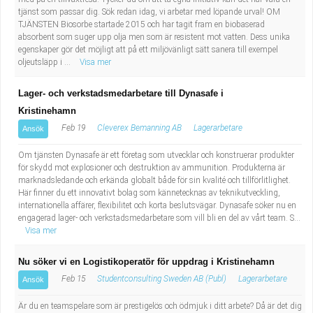
tjänst som passar dig. Sök redan idag, vi arbetar med löpande urval! OM
TJÄNSTEN Biosorbe startade 2015 och har tagit fram en biobaserad
absorbent som suger upp olja men som är resistent mot vatten. Dess unika
egenskaper gör det möjligt att på ett miljövänligt sätt sanera till exempel
oljeutsläpp i ...
Visa mer
Lager- och verkstadsmedarbetare till Dynasafe i
Kristinehamn
Feb 19
Cleverex Bemanning AB
Lagerarbetare
Ansök
Om tjänsten Dynasafe är ett företag som utvecklar och konstruerar produkter
för skydd mot explosioner och destruktion av ammunition. Produkterna är
marknadsledande och erkända globalt både för sin kvalité och tillförlitlighet.
Här finner du ett innovativt bolag som kännetecknas av teknikutveckling,
internationella affärer, flexibilitet och korta beslutsvägar. Dynasafe söker nu en
engagerad lager- och verkstadsmedarbetare som vill bli en del av vårt team. S...
Visa mer
Nu söker vi en Logistikoperatör för uppdrag i Kristinehamn
Feb 15
Studentconsulting Sweden AB (Publ)
Lagerarbetare
Ansök
Är du en teamspelare som är prestigelös och ödmjuk i ditt arbete? Då är det dig