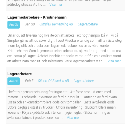
aditrologistics.se Aditro ...
Visa mer
Lagermedarbetare - Kristinehamn
Jan 30
Simplex Bemanning AB
Lagerarbetare
Ansök
Gillar du att leverera hög kvalité och att arbeta i ett högt tempo? Då vill vi på
Simplex gärna att du söker dig till oss! Vi söker efter dig som vill ta nästa steg
inom logistik och arbeta som lagermedarbetare hos en av våra kunder i
Kristinehamn. Som lagermedarbetare arbetar du självständigt med att plocka
och packa på lagret. Arbetet innebär att packa varor utifrån en plocklista samt
att arbeta nära med ut- och inleverans. Varje lagermedarbetare ar...
Visa mer
Lagerarbetare
Feb 7
Siluett Of Sweden AB
Lagerarbetare
Ansök
I befattningens arbetsuppgifter ingår att: · Att förse produktionen med
material · Förbereda utleverans av färdig produkt · Hantering av färdigvara ·
Lossa och ankomstkontrollera gods och tompallar · Lasta avgående gods ·
Utföra daglig skötsel av truckar · Utföra inventering · Slutkontrollera innan
leverans · Följa skyddsföreskrifter och hygienregler. · Sköta tömning av
avfallscontainers i produktionen och...
Visa mer