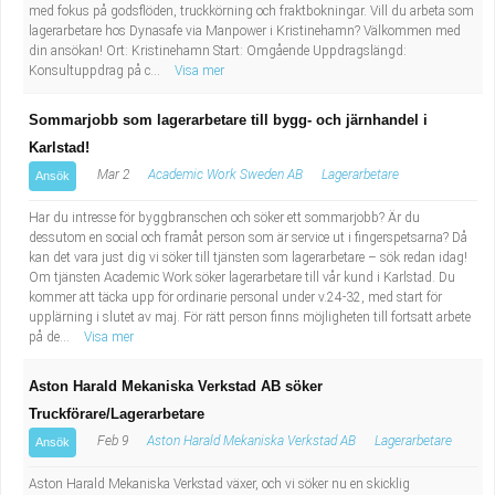
med fokus på godsflöden, truckkörning och fraktbokningar. Vill du arbeta som
Industriell tillverkning
Behandlingsassistent/Socialpedagog
lagerarbetare hos Dynasafe via Manpower i Kristinehamn? Välkommen med
din ansökan! Ort: Kristinehamn Start: Omgående Uppdragslängd:
Konsultuppdrag på c...
Visa mer
Installation, drift, underhåll
Tandsköterska
Sommarjobb som lagerarbetare till bygg- och järnhandel i
Kropps- och skönhetsvård
Budbilsförare
Karlstad!
Mar 2
Academic Work Sweden AB
Lagerarbetare
Ansök
Kultur, media, design
Tidningsbud/Tidningsdistributör
Har du intresse för byggbranschen och söker ett sommarjobb? Är du
Militärt arbete
Lärare i fritidshem/Fritidspedagog
dessutom en social och framåt person som är service ut i fingerspetsarna? Då
kan det vara just dig vi söker till tjänsten som lagerarbetare – sök redan idag!
Om tjänsten Academic Work söker lagerarbetare till vår kund i Karlstad. Du
Naturbruk
Taxiförare/Taxichaufför
kommer att täcka upp för ordinarie personal under v.24-32, med start för
upplärning i slutet av maj. För rätt person finns möjligheten till fortsatt arbete
på de...
Visa mer
Naturvetenskapligt arbete
Läkarsekreterare/Vårdadmin/Medicinsk
Aston Harald Mekaniska Verkstad AB söker
sekreterare
Pedagogiskt arbete
Truckförare/Lagerarbetare
Feb 9
Aston Harald Mekaniska Verkstad AB
Lagerarbetare
Ansök
Lastbilsförare m.fl.
Sanering och renhållning
Aston Harald Mekaniska Verkstad växer, och vi söker nu en skicklig