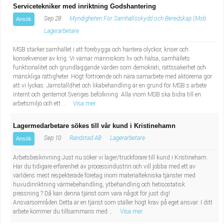
Servicetekniker med inriktning Godshantering
Sep 28
Myndigheten För Samhällsskydd och Beredskap (Msb
Ansök
Lagerarbetare
MSB stärker samhället i att förebygga och hantera olyckor, kriser och
konsekvenser av krig. Vi värnar människors liv och hälsa, samhällets
funktionalitet och grundläggande värden som demokrati, rättssäkerhet och
mänskliga rättigheter. Högt förtroende och nära samarbete med aktörerna gör
att vi lyckas. Jämställdhet och likabehandling är en grund för MSB:s arbete
internt och gentemot Sveriges befolkning. Alla inom MSB ska bidra till en
arbetsmiljö och ett ...
Visa mer
Lagermedarbetare sökes till vår kund i Kristinehamn
Sep 10
Randstad AB
Lagerarbetare
Ansök
Arbetsbeskrivning Just nu söker vi lager/truckförare till kund i Kristineham.
Har du tidigare erfarenhet av processindustrin och vill jobba med ett av
världens mest respekterade företag inom materialtekniska tjänster med
huvudinriktning värmebehandling, ytbehandling och hetisostatisk
pressning.? Då kan denna tjänst som vara något för just dig!
Ansvarsområden Detta är en tjänst som ställer högt krav på eget ansvar. I ditt
arbete kommer du tillsammans med ...
Visa mer