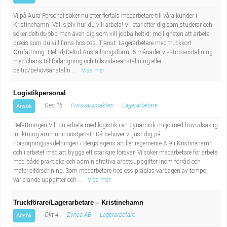
Vi på Aura Personal söker nu efter flertals medarbetare till våra kunder i
Kristinehamn! Välj själv hur du vill arbeta! Vi letar efter dig som studerar och
söker deltidsjobb men även dig som vill jobba heltid, möjligheten att arbeta
precis som du vill finns hos oss. Tjänst: Lagerarbetare med truckkort
Omfattning: Heltid/Deltid Anställningsform: 6 månader visstidsanställning
med chans till förlängning och tillsvidareanställning eller
deltid/behovsanställn...
Visa mer
Logistikpersonal
Dec 16
Försvarsmakten
Lagerarbetare
Ansök
Befattningen Vill du arbeta med logistik i en dynamisk miljö med huvudsaklig
inriktning ammunitionstjänst? Då behöver vi just dig på
Försörjningsavdelningen i Bergslagens artilleriregemente A 9 i Kristinehamn
och i arbetet med att bygga ett starkare försvar. Vi söker medarbetare för arbete
med både praktiska och administrativa arbetsuppgifter inom förråd och
materielförsörjning. Som medarbetare hos oss präglas vardagen av tempo,
varierande uppgifter och...
Visa mer
Truckförare/Lagerarbetare – Kristinehamn
Okt 4
Zynca AB
Lagerarbetare
Ansök