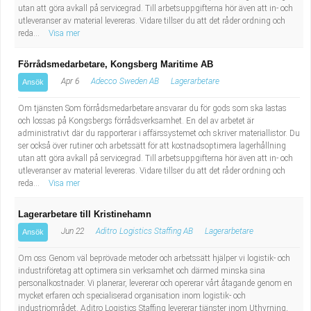
utan att göra avkall på servicegrad. Till arbetsuppgifterna hör även att in- och
utleveranser av material levereras. Vidare tillser du att det råder ordning och
reda...
Visa mer
Förrådsmedarbetare, Kongsberg Maritime AB
Apr 6
Adecco Sweden AB
Lagerarbetare
Ansök
Om tjänsten Som förrådsmedarbetare ansvarar du för gods som ska lastas
och lossas på Kongsbergs förrådsverksamhet. En del av arbetet är
administrativt där du rapporterar i affärssystemet och skriver materiallistor. Du
ser också över rutiner och arbetssätt för att kostnadsoptimera lagerhållning
utan att göra avkall på servicegrad. Till arbetsuppgifterna hör även att in- och
utleveranser av material levereras. Vidare tillser du att det råder ordning och
reda...
Visa mer
Lagerarbetare till Kristinehamn
Jun 22
Aditro Logistics Staffing AB
Lagerarbetare
Ansök
Om oss Genom väl beprövade metoder och arbetssätt hjälper vi logistik- och
industriföretag att optimera sin verksamhet och därmed minska sina
personalkostnader. Vi planerar, levererar och opererar vårt åtagande genom en
mycket erfaren och specialiserad organisation inom logistik- och
industriområdet. Aditro Logistics Staffing levererar tjänster inom Uthyrning,