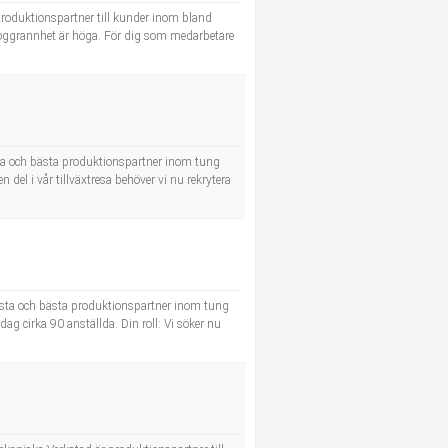
produktionspartner till kunder inom bland
 noggrannhet är höga. För dig som medarbetare
sta och bästa produktionspartner inom tung
el i vår tillväxtresa behöver vi nu rekrytera
örsta och bästa produktionspartner inom tung
ag cirka 90 anställda. Din roll: Vi söker nu