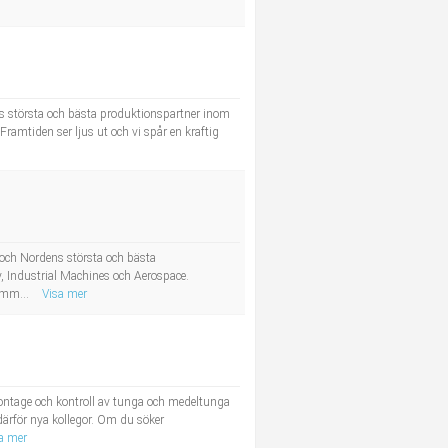
ens största och bästa produktionspartner inom
amtiden ser ljus ut och vi spår en kraftig
 och Nordens största och bästa
, Industrial Machines och Aerospace.
samm...
Visa mer
ontage och kontroll av tunga och medeltunga
därför nya kollegor. Om du söker
a mer