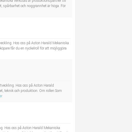
ekaniska Verkstad är produktionspartner till
et, spårbarhet och noggrannhet är höga. För
 utveckling. Hos oss på Aston Harald Mekaniska
pare får du en nyckelroll för att möjliggöra
 utveckling. Hos oss på Aston Harald
et, teknik och produktion. Om rollen Som
er
ckling. Hos oss på Aston Harald Mekaniska