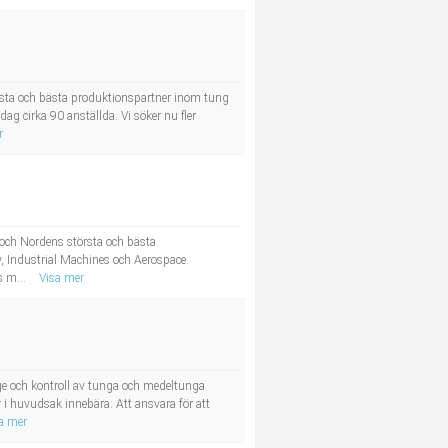
örsta och bästa produktionspartner inom tung
ag cirka 90 anställda. Vi söker nu fler
r
 och Nordens största och bästa
, Industrial Machines och Aerospace.
s m...
Visa mer
e och kontroll av tunga och medeltunga
i huvudsak innebära: Att ansvara för att
a mer