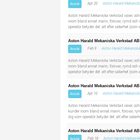
Apr 20
Aston Harald Mekanisk
Ansök
Industriell tillverkning
Behandlingsassistent/Socialpedagog
Aston Harald Mekaniska Verkstad växer, och v
Installation, drift, underhåll
Tandsköterska
inom bland annat marin, försvar, rymd och i
operatör betyder det: att efter säkerhet (som a
Kropps- och skönhetsvård
Budbilsförare
Aston Harald Mekaniska Verkstad AB 
Feb 9
Aston Harald Mekaniska
Ansök
Kultur, media, design
Tidningsbud/Tidningsdistributör
Aston Harald Mekaniska Verkstad växer, och v
Militärt arbete
Lärare i fritidshem/Fritidspedagog
inom bland annat marin, försvar, rymd och i
operatör betyder det: att efter säkerhet (som a
Naturbruk
Taxiförare/Taxichaufför
Aston Harald Mekaniska Verkstad AB
Apr 10
Aston Harald Mekanisk
Ansök
Naturvetenskapligt arbete
Läkarsekreterare/Vårdadmin/Medicinsk sekreterare
Aston Harald Mekaniska Verkstad växer, och v
kunder inom bland annat marin, försvar, rym
Pedagogiskt arbete
Lastbilsförare m.fl.
dig som operatör betyder det: att efter säkerh
Sanering och renhållning
Fastighetsskötare
Aston Harald Mekaniska Verkstad AB
Feb 18
Aston Harald Mekanisk
Ansök