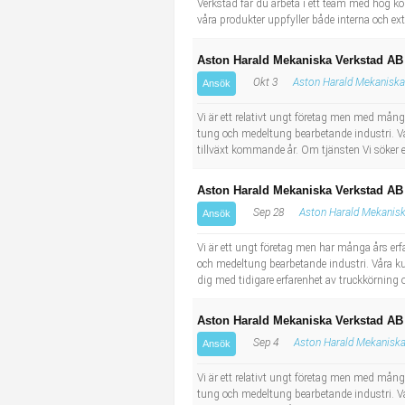
Verkstad får du arbeta i ett team med hög k
våra produkter uppfyller både interna och exte
Aston Harald Mekaniska Verkstad AB
Okt 3
Aston Harald Mekaniska
Ansök
Vi är ett relativt ungt företag men med mång
tung och medeltung bearbetande industri. Vår
tillväxt kommande år. Om tjänsten Vi söker 
Aston Harald Mekaniska Verkstad AB 
Sep 28
Aston Harald Mekanisk
Ansök
Vi är ett ungt företag men har många års er
och medeltung bearbetande industri. Våra kun
dig med tidigare erfarenhet av truckkörning
Aston Harald Mekaniska Verkstad AB
Sep 4
Aston Harald Mekaniska
Ansök
Vi är ett relativt ungt företag men med mång
tung och medeltung bearbetande industri. Vår