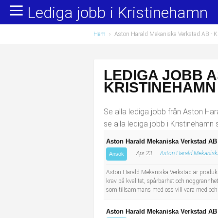
Lediga jobb i Kristinehamn
Yrkesområden
Populära jobb
Hem
›
Aston Harald Mekaniska Verkstad AB - 
Administration, ekonomi, juridik
Undersköterska, hemtjänst och äldreboende
Bygg och anläggning
Städare/Lokalvårdare
LEDIGA JOBB 
Chefer och verksamhetsledare
Barnskötare
KRISTINEHAMN
Data/IT
Lärare i förskola/Förskollärare
Se alla lediga jobb från Aston Har
se alla lediga jobb i Kristinehamn
Försäljning, inköp, marknadsföring
Lagerarbetare
Aston Harald Mekaniska Verkstad AB
Apr 23
Aston Harald Mekanisk
Hantverksyrken
Bussförare/Busschaufför
Ansök
Aston Harald Mekaniska Verkstad är produkti
Hotell, restaurang, storhushåll
Elevassistent
krav på kvalitet, spårbarhet och noggrannhet 
som tillsammans med oss vill vara med och 
Hälso- och sjukvård
Personlig assistent
Aston Harald Mekaniska Verkstad AB 