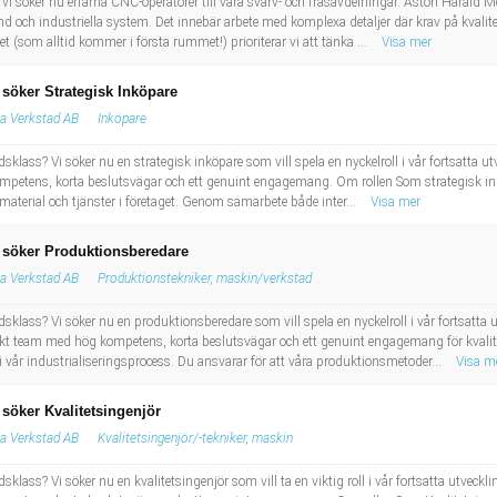
i söker nu erfarna CNC-operatörer till våra svarv- och fräsavdelningar. Aston Harald M
d och industriella system. Det innebär arbete med komplexa detaljer där krav på kvalit
et (som alltid kommer i första rummet!) prioriterar vi att tänka ...
Visa mer
söker Strategisk Inköpare
a Verkstad AB
Inköpare
dsklass? Vi söker nu en strategisk inköpare som vill spela en nyckelroll i vår fortsatta
mpetens, korta beslutsvägar och ett genuint engagemang. Om rollen Som strategisk inkö
material och tjänster i företaget. Genom samarbete både inter...
Visa mer
 söker Produktionsberedare
a Verkstad AB
Produktionstekniker, maskin/verkstad
dsklass? Vi söker nu en produktionsberedare som vill spela en nyckelroll i vår fortsatta
iskt team med hög kompetens, korta beslutsvägar och ett genuint engagemang för kvalit
i vår industrialiseringsprocess. Du ansvarar för att våra produktionsmetoder...
Visa m
söker Kvalitetsingenjör
a Verkstad AB
Kvalitetsingenjör/-tekniker, maskin
dsklass? Vi söker nu en kvalitetsingenjör som vill ta en viktig roll i vår fortsatta utve