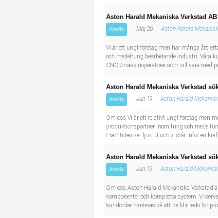
Aston Harald Mekaniska Verkstad AB
Maj 26
Aston Harald Mekanisk
Ansök
Vi är ett ungt företag men har många års er
och medeltung bearbetande industri. Våra kun
CNC-/maskinoperatörer som vill vara med på
Aston Harald Mekaniska Verkstad sök
Jun 19
Aston Harald Mekanisk
Ansök
Om oss Vi är ett relativt ungt företag men m
produktionspartner inom tung och medeltung
Framtiden ser ljus ut och vi står inför en k
Aston Harald Mekaniska Verkstad sök
Jun 19
Aston Harald Mekanisk
Ansök
Om oss Aston Harald Mekaniska Verkstad är 
komponenter och kompletta system. Vi servar
kundorder hanteras så att de blir redo för pro