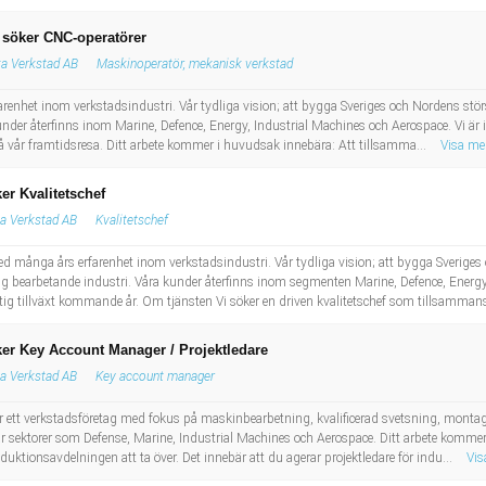
 söker CNC-operatörer
a Verkstad AB
Maskinoperatör, mekanisk verkstad
farenhet inom verkstadsindustri. Vår tydliga vision; att bygga Sveriges och Nordens st
der återfinns inom Marine, Defence, Energy, Industrial Machines och Aerospace. Vi är id
 vår framtidsresa. Ditt arbete kommer i huvudsak innebära: Att tillsamma...
Visa me
er Kvalitetschef
a Verkstad AB
Kvalitetschef
ed många års erfarenhet inom verkstadsindustri. Vår tydliga vision; att bygga Sveriges
 bearbetande industri. Våra kunder återfinns inom segmenten Marine, Defence, Energy
raftig tillväxt kommande år. Om tjänsten Vi söker en driven kvalitetschef som tillsamman
er Key Account Manager / Projektledare
a Verkstad AB
Key account manager
ett verkstadsföretag med fokus på maskinbearbetning, kvalificerad svetsning, montag
 sektorer som Defense, Marine, Industrial Machines och Aerospace. Ditt arbete kommer 
duktionsavdelningen att ta över. Det innebär att du agerar projektledare för indu...
Vis