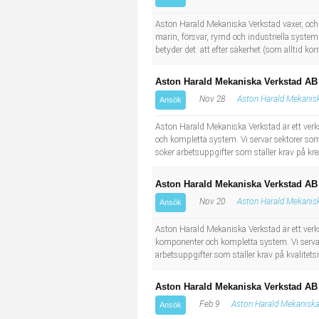
Socialt arbete
Informatör/Kommunikatör
Aston Harald Mekaniska Verkstad växer, och v
marin, försvar, rymd och industriella syste
Säkerhetsarbete
Brevbärare
betyder det: att efter säkerhet (som alltid kom
Tekniskt arbete
Sjuksköterska, grundutbildad
Aston Harald Mekaniska Verkstad AB s
Nov 28
Aston Harald Mekanis
Ansök
Transport
Kock, storhushåll
Aston Harald Mekaniska Verkstad är ett ver
och kompletta system. Vi servar sektorer s
Undersköterska, vård- o specialavd. o mottagning
söker arbetsuppgifter som ställer krav på kre
Bibliotekarie
Aston Harald Mekaniska Verkstad AB
Nov 20
Aston Harald Mekanis
Ansök
Administrativ assistent
Aston Harald Mekaniska Verkstad är ett ver
komponenter och kompletta system. Vi servar
Lärare i gymnasiet
arbetsuppgifter som ställer krav på kvalitets
Aston Harald Mekaniska Verkstad AB 
Feb 9
Aston Harald Mekaniska
Ansök