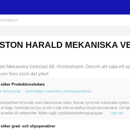
Kristinehamn
ASTON HARALD MEKANISKA VE
ald Mekaniska Verkstad AB i Kristinehamn. Genom att välja ett spe
 som finns inom det yrket.
 söker Produktionsledare
a Verkstad AB
Arbetsledare, maskintillv.-verkstadsprodukter
onspartner till kunder inom bland annat marin, försvar, rymd och industriella system.
är höga. Framtiden ser ljus ut och vi står inför en kraftig tillväxt kommande år. Om tj
utveckla vår verksamhet. Rollen ingår i produktionsledningsgruppen ...
Visa mer
söker grad- och slipoperatörer