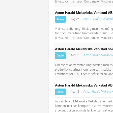
tillväxt kommande år. Om tjänsten Vi söker 
Aston Harald Mekaniska Verkstad AB
Aug 26
Aston Harald Mekanisk
Ansök
Vi är ett relativt ungt företag men med mång
tung och medeltung bearbetande industri. Vår
tillväxt kommande år. Om tjänsten Vi söker 
Aston Harald Mekaniska Verkstad sök
Aug 15
Aston Harald Mekanisk
Ansök
Om oss Vi är ett relativt ungt företag men m
produktionspartner inom tung och medeltung
Framtiden ser ljus ut och vi står inför en k
Aston Harald Mekaniska Verkstad AB
Aug 13
Aston Harald Mekanisk
Ansök
Aston Harald Mekaniska Verkstad är ett ver
komponenter och kompletta system. Vi servar
arbetsuppgifter som ställer krav på kvalitets