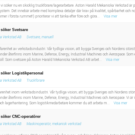
vi söker nu en skicklig truckförare/lagerarbetare. Aston Harald Mekaniska Verkstad är 
 system. Det innebär arbete med komplexa detaljer där krav på kvalitet, spårbarhet och
mer i första rummet!) prioriterar vi att tänka efter före och göra...
Visa mer
 söker Svetsare
a Verkstad AB
Svetsare, manuell
farenhet av verkstadsindustri. Vår tydliga vision; att bygga Sveriges och Nordens stör
der återfinns inom Marine, Defense, Energy, Industrial Machines och Aerospace. Som en d
Din Roll: Som svetsare på Aston Harald Mekaniska Verkstad AB arbet...
Visa mer
söker Logistikpersonal
a Verkstad AB
Truckförare
farenhet inom verkstadsindustri. Vår tydliga vision; att bygga Sveriges och Nordens st
der återfinns inom Marine, Defence, Energy, Industrial Machines och Aerospace. Vi är id
 och lagerhantering. Som logistikmedarbetare kommer du att arbeta m...
Visa mer
 söker CNC-operatörer
a Verkstad AB
Maskinoperatör, mekanisk verkstad