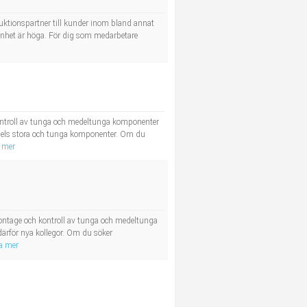
duktionspartner till kunder inom bland annat
annhet är höga. För dig som medarbetare
ontroll av tunga och medeltunga komponenter
adels stora och tunga komponenter. Om du
 mer
ontage och kontroll av tunga och medeltunga
därför nya kollegor. Om du söker
a mer