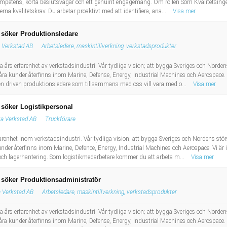
ompetens, korta beslutsvägar och ett genuint engagemang. Om rollen Som Kvalitetsingen
rna kvalitetskrav. Du arbetar proaktivt med att identifiera, ana...
Visa mer
 söker Produktionsledare
 Verkstad AB
Arbetsledare, maskintillverkning, verkstadsprodukter
a års erfarenhet av verkstadsindustri. Vår tydliga vision; att bygga Sveriges och Nord
a kunder återfinns inom Marine, Defense, Energy, Industrial Machines och Aerospace. Fr
en driven produktionsledare som tillsammans med oss vill vara med o...
Visa mer
söker Logistikpersonal
a Verkstad AB
Truckförare
farenhet inom verkstadsindustri. Vår tydliga vision; att bygga Sveriges och Nordens st
der återfinns inom Marine, Defence, Energy, Industrial Machines och Aerospace. Vi är id
 och lagerhantering. Som logistikmedarbetare kommer du att arbeta m...
Visa mer
 söker Produktionsadministratör
 Verkstad AB
Arbetsledare, maskintillverkning, verkstadsprodukter
a års erfarenhet av verkstadsindustri. Vår tydliga vision; att bygga Sveriges och Nord
a kunder återfinns inom Marine, Defense, Energy, Industrial Machines och Aerospace. Fr