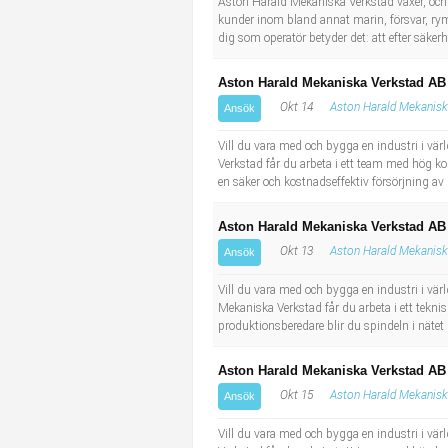
Aston Harald Mekaniska Verkstad växer, och v
kunder inom bland annat marin, försvar, rym
dig som operatör betyder det: att efter säkerh
Aston Harald Mekaniska Verkstad AB 
Okt 14
Aston Harald Mekanisk
Ansök
Vill du vara med och bygga en industri i värl
Verkstad får du arbeta i ett team med hög ko
en säker och kostnadseffektiv försörjning av 
Aston Harald Mekaniska Verkstad AB
Okt 13
Aston Harald Mekanisk
Ansök
Vill du vara med och bygga en industri i värl
Mekaniska Verkstad får du arbeta i ett tekn
produktionsberedare blir du spindeln i nätet 
Aston Harald Mekaniska Verkstad AB 
Okt 15
Aston Harald Mekanisk
Ansök
Vill du vara med och bygga en industri i värl