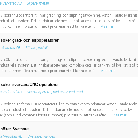
a Verkstad AB
Slipare, metall
i söker nu operatörer till vår gradning- och slipningsavdelning. Aston Harald Mekanis
ndustriella system. Det innebär arbete med komplexa detaljer där krav på kvalitet, spå
lltid kommer i första rummet!) prioriterar vi att tänka efter f...
Visa mer
söker grad- och slipoperatörer
 Verkstad AB
Slipare, metall
i söker nu operatörer till vår gradning- och slipningsavdelning. Aston Harald Mekanis
ndustriella system. Det innebär arbete med komplexa detaljer där krav på kvalitet, spå
lltid kommer i första rummet!) prioriterar vi att tänka efter f...
Visa mer
 söker svarvare/CNC-operatörer
a Verkstad AB
Maskinoperatör, mekanisk verkstad
i söker nu erfarna CNC-operatörer till en av våra svarvavdelningar. Aston Harald Mekan
d och industriella system. Det innebär arbete med komplexa detaljer där krav på kvalit
et (som alltid kommer i första rummet!) prioriterar vi att tänka efter...
Visa mer
 söker Svetsare
a Verkstad AB
Svetsare, manuell