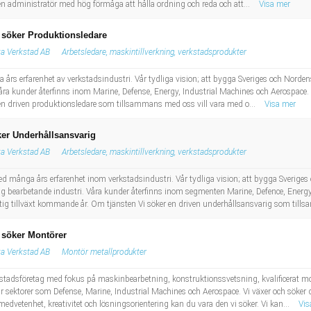
en administratör med hög förmåga att hålla ordning och reda och att...
Visa mer
 söker Produktionsledare
a Verkstad AB
Arbetsledare, maskintillverkning, verkstadsprodukter
a års erfarenhet av verkstadsindustri. Vår tydliga vision; att bygga Sveriges och Nord
a kunder återfinns inom Marine, Defense, Energy, Industrial Machines och Aerospace. Fr
en driven produktionsledare som tillsammans med oss vill vara med o...
Visa mer
er Underhållsansvarig
a Verkstad AB
Arbetsledare, maskintillverkning, verkstadsprodukter
ed många års erfarenhet inom verkstadsindustri. Vår tydliga vision; att bygga Sveriges
 bearbetande industri. Våra kunder återfinns inom segmenten Marine, Defence, Energy
raftig tillväxt kommande år. Om tjänsten Vi söker en driven underhållsansvarig som till
 söker Montörer
a Verkstad AB
Montör metallprodukter
kstadsföretag med fokus på maskinbearbetning, konstruktionssvetsning, kvalificerat m
 sektorer som Defense, Marine, Industrial Machines och Aerospace. Vi växer och söker 
medvetenhet, kreativitet och lösningsorientering kan du vara den vi söker. Vi kan...
Vis