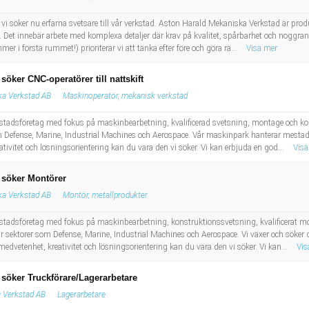
i söker nu erfarna svetsare till vår verkstad. Aston Harald Mekaniska Verkstad är pro
m. Det innebär arbete med komplexa detaljer där krav på kvalitet, spårbarhet och noggr
mer i första rummet!) prioriterar vi att tänka efter före och göra rä...
Visa mer
öker CNC-operatörer till nattskift
ka Verkstad AB
Maskinoperatör, mekanisk verkstad
kstadsföretag med fokus på maskinbearbetning, kvalificerad svetsning, montage och k
om Defense, Marine, Industrial Machines och Aerospace. Vår maskinpark hanterar mest
ativitet och lösningsorientering kan du vara den vi söker. Vi kan erbjuda en god...
Visa
 söker Montörer
ka Verkstad AB
Montör, metallprodukter
kstadsföretag med fokus på maskinbearbetning, konstruktionssvetsning, kvalificerat m
 sektorer som Defense, Marine, Industrial Machines och Aerospace. Vi växer och söker 
medvetenhet, kreativitet och lösningsorientering kan du vara den vi söker. Vi kan...
Vis
söker Truckförare/Lagerarbetare
 Verkstad AB
Lagerarbetare