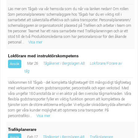
Industriell tillverkning
Behandlingsassistent/Socialpedagog
Läs mer om Tågab via vår hemsida som du når via länken nedan! Om rollen:
Som personalplanerare/ schemaläggare hos Tågab har du en viktig roll i
samarbetet att säkerställa effektiva och säkra transporter. Personalplaneraren/
Installation, drift, underhåll
Tandsköterska
schemaläggaren är organisatoriskt placerad på Trafiken och arbetar i team om
tre personer. Teamet har ett nära samarbete med Trafikplaneringen och är ett
Kropps- och skönhetsvård
Budbilsförare
stöd till de två Produktionsledarna som har personalansvar för den åkande
personal...
Visa mer
Kultur, media, design
Tidningsbud/Tidningsdistributör
Lokförare med instruktörskompetens
Mar 26
Tågåkeriet i Bergslagen AB
Lokförare/Förare av
Ansök
Militärt arbete
Lärare i fritidshem/Fritidspedagog
tåg
Naturbruk
Taxiförare/Taxichaufför
Välkommen till Tågab - det kompletta tågföretaget! Ett mångsidigt tågföretag
med verksamhet inom godstransporter, persontrafik och egen verkstad. Med
våra ungefär 180 anställda är vi en aktör på den svenska tågmarknaden. Våra
Naturvetenskapligt arbete
Läkarsekreterare/Vårdadmin/Medicinsk
flexibla godstransporter fyller en viktig funktion genom att komplettera de
tjänster som de större aktörerna erbjuder. Vi erbjuder skräddarsydda alternativ
sekreterare
som ger våra kunder möjlighet att optimera sina transporter. På
Pedagogiskt arbete
persontrafiksi...
Visa mer
Lastbilsförare m.fl.
Sanering och renhållning
Trafikplanerare
Feb 17
Tågåkeriet i Bergslagen AB
Trafikplanerare,
Ansök