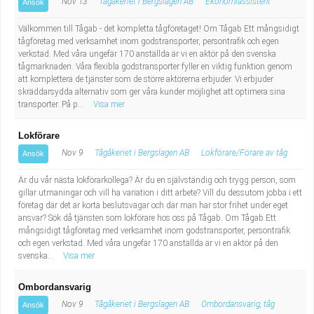
Nov 13
Tågåkeriet i Bergslagen AB
Ekonomiassistent
Ansök
Välkommen till Tågab - det kompletta tågföretaget! Om Tågab Ett mångsidigt
tågföretag med verksamhet inom godstransporter, persontrafik och egen
verkstad. Med våra ungefär 170 anställda är vi en aktör på den svenska
tågmarknaden. Våra flexibla godstransporter fyller en viktig funktion genom
att komplettera de tjänster som de större aktörerna erbjuder. Vi erbjuder
skräddarsydda alternativ som ger våra kunder möjlighet att optimera sina
transporter. På p...
Visa mer
Lokförare
Nov 9
Tågåkeriet i Bergslagen AB
Lokförare/Förare av tåg
Ansök
Är du vår nästa lokförarkollega? Är du en självständig och trygg person, som
gillar utmaningar och vill ha variation i ditt arbete? Vill du dessutom jobba i ett
företag där det är korta beslutsvägar och där man har stor frihet under eget
ansvar? Sök då tjänsten som lokförare hos oss på Tågab. Om Tågab Ett
mångsidigt tågföretag med verksamhet inom godstransporter, persontrafik
och egen verkstad. Med våra ungefär 170 anställda är vi en aktör på den
svenska...
Visa mer
Ombordansvarig
Nov 9
Tågåkeriet i Bergslagen AB
Ombordansvarig, tåg
Ansök