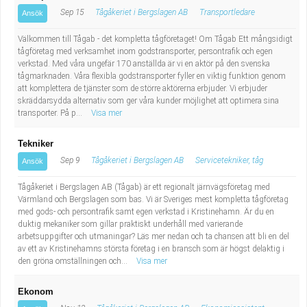
Sep 15
Tågåkeriet i Bergslagen AB
Transportledare
Ansök
Välkommen till Tågab - det kompletta tågföretaget! Om Tågab Ett mångsidigt
tågföretag med verksamhet inom godstransporter, persontrafik och egen
verkstad. Med våra ungefär 170 anställda är vi en aktör på den svenska
tågmarknaden. Våra flexibla godstransporter fyller en viktig funktion genom
att komplettera de tjänster som de större aktörerna erbjuder. Vi erbjuder
skräddarsydda alternativ som ger våra kunder möjlighet att optimera sina
transporter. På p...
Visa mer
Tekniker
Sep 9
Tågåkeriet i Bergslagen AB
Servicetekniker, tåg
Ansök
Tågåkeriet i Bergslagen AB (Tågab) är ett regionalt järnvägsföretag med
Värmland och Bergslagen som bas. Vi är Sveriges mest kompletta tågföretag
med gods- och persontrafik samt egen verkstad i Kristinehamn. Är du en
duktig mekaniker som gillar praktiskt underhåll med varierande
arbetsuppgifter och utmaningar? Läs mer nedan och ta chansen att bli en del
av ett av Kristinehamns största företag i en bransch som är högst delaktig i
den gröna omställningen och...
Visa mer
Ekonom