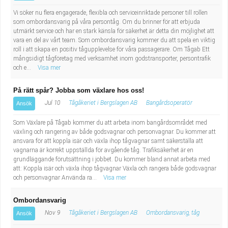
Vi söker nu flera engagerade, flexibla och serviceinriktade personer till rollen
som ombordansvarig på våra persontåg. Om du brinner för att erbjuda
utmärkt service och har en stark känsla för säkerhet är detta din möjlighet att
vara en del av vårt team. Som ombordansvarig kommer du att spela en viktig
roll i att skapa en positiv tågupplevelse för våra passagerare. Om Tågab Ett
mångsidigt tågföretag med verksamhet inom godstransporter, persontrafik
och e...
Visa mer
På rätt spår? Jobba som växlare hos oss!
Jul 10
Tågåkeriet i Bergslagen AB
Bangårdsoperatör
Ansök
Som Växlare på Tågab kommer du att arbeta inom bangårdsområdet med
växling och rangering av både godsvagnar och personvagnar. Du kommer att
ansvara för att koppla isär och växla ihop tågvagnar samt säkerställa att
vagnarna är korrekt uppställda för avgående tåg. Trafiksäkerhet är en
grundläggande förutsättning i jobbet. Du kommer bland annat arbeta med
att: Koppla isär och växla ihop tågvagnar Växla och rangera både godsvagnar
och personvagnar Använda ra...
Visa mer
Ombordansvarig
Nov 9
Tågåkeriet i Bergslagen AB
Ombordansvarig, tåg
Ansök