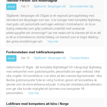
Tekniker Person- och motorvagnar
Feb 11
Tågåkeriet i Bergslagen AB
Servicetekniker, tåg
Ansök
Tågåkeriet i Bergslagen AB (Tågab) är ett regionalt järnvägsföretag med
Värmland och Bergslagen som bas. Vi är Sveriges mest kompletta tågföretag
med gods- och persontrafik samt egen verkstad i Kristinehamn. Är du en
duktig mekaniker som gillar praktiskt underhåll med varierande
arbetsuppgifter och utmaningar? Läs mer nedan och ta chansen att bli en del
av ett av Kristinehamns största företag i en bransch som är högst delaktig i
den gröna omställningen och...
Visa mer
Fordonsledare med lokförarkompetens
Dec 10
Tågåkeriet i Bergslagen AB
Transportledare
Ansök
Välkommen till Tågab - det kompletta tågföretaget! Ett mångsidigt tågföretag
med verksamhet inom godstransporter, persontrafik och egen verkstad. Med
våra ungefär 180 anställda är vi en aktör på den svenska tågmarknaden. Våra
flexibla godstransporter fyller en viktig funktion genom att komplettera de
tjänster som de större aktörerna erbjuder. Vi erbjuder skräddarsydda alternativ
som ger våra kunder möjlighet att optimera sina transporter. På
persontrafiksi...
Visa mer
Lokförare med kompetens att köra i Norge