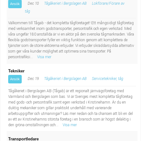
Dec 10
Tågåkeriet i Bergslagen AB
Lokförare/Förare av
Ansök
tåg
Välkommen till Tågab - det kompletta tågföretaget! Ett mångsidigt tågföretag
med verksamhet inom godstransporter, persontrafik och egen verkstad. Med
våra ungefär 180 anställda är vi en aktör på den svenska tågmarknaden. Våra
flexibla godstransporter fyller en viktig funktion genom att komplettera de
tjänster som de större aktörerna erbjuder. Vi erbjuder skräddarsydda alternativ
som ger våra kunder möjlighet att optimera sina transporter. På
persontrafiksi...
Visa mer
Tekniker
Dec 19
Tågåkeriet i Bergslagen AB
Servicetekniker, tåg
Ansök
Tågåkeriet i Bergslagen AB (Tågab) är ett regionalt järnvägsföretag med
Värmland och Bergslagen som bas. Vi är Sveriges mest kompletta tågföretag
med gods- och persontrafik samt egen verkstad i Kristinehamn. Är du en
duktig mekaniker som gillar praktiskt underhåll med varierande
arbetsuppgifter och utmaningar? Läs mer nedan och ta chansen att bli en del
av ett av Kristinehamns största företag i en bransch som är högst delaktig i
den gröna omställningen och...
Visa mer
Transportledare