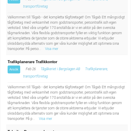
Fastighetsskötare
Socialt arbete
transportföretag
Informatör/Kommunikatör
Säkerhetsarbete
Välkommen till Tågab - det kompletta tågföretaget! Om Tågab Ett mångsidigt
tågföretag med verksamhet inom godstransporter, persontrafik och egen
verkstad. Med våra ungefär 170 anställda är vi en aktör på den svenska
Brevbärare
Tekniskt arbete
tågmarknaden. Våra flexibla godstransporter fyller en viktig funktion genom
att komplettera de tjänster som de större aktörerna erbjuder. Vi erbjuder
skräddarsydda alternativ som ger våra kunder möjlighet att optimera sina
Sjuksköterska, grundutbildad
Transport
transporter. På perso...
Visa mer
Kock, storhushåll
Trafikplanerare Trafikkontor
Feb 26
Tågåkeriet i Bergslagen AB
Trafikplanerare,
Ansök
Undersköterska, vård- o specialavd. o mottagning
transportföretag
Välkommen till Tågab - det kompletta tågföretaget! Om Tågab Ett mångsidigt
Bibliotekarie
tågföretag med verksamhet inom godstransporter, persontrafik och egen
verkstad. Med våra ungefär 170 anställda är vi en aktör på den svenska
Administrativ assistent
tågmarknaden. Våra flexibla godstransporter fyller en viktig funktion genom
att komplettera de tjänster som de större aktörerna erbjuder. Vi erbjuder
skräddarsydda alternativ som ger våra kunder möjlighet att optimera sina
Lärare i gymnasiet
transporter. På p...
Visa mer