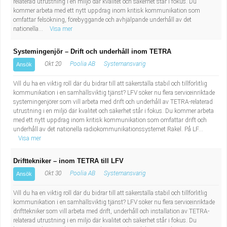
relaterad utrustning i en miljö där kvalitet och säkerhet står i fokus. Du
kommer arbeta med ett nytt uppdrag inom kritisk kommunikation som
omfattar felsökning, förebyggande och avhjälpande underhåll av det
nationella...
Visa mer
Systemingenjör – Drift och underhåll inom TETRA
Okt 20
Poolia AB
Systemansvarig
Ansök
Vill du ha en viktig roll där du bidrar till att säkerställa stabil och tillförlitlig
kommunikation i en samhällsviktig tjänst? LFV söker nu flera serviceinriktade
systemingenjörer som vill arbeta med drift och underhåll av TETRA-relaterad
utrustning i en miljö där kvalitet och säkerhet står i fokus. Du kommer arbeta
med ett nytt uppdrag inom kritisk kommunikation som omfattar drift och
underhåll av det nationella radiokommunikationssystemet Rakel. På LF...
Visa mer
Drifttekniker – inom TETRA till LFV
Okt 30
Poolia AB
Systemansvarig
Ansök
Vill du ha en viktig roll där du bidrar till att säkerställa stabil och tillförlitlig
kommunikation i en samhällsviktig tjänst? LFV söker nu flera serviceinriktade
drifttekniker som vill arbeta med drift, underhåll och installation av TETRA-
relaterad utrustning i en miljö där kvalitet och säkerhet står i fokus. Du