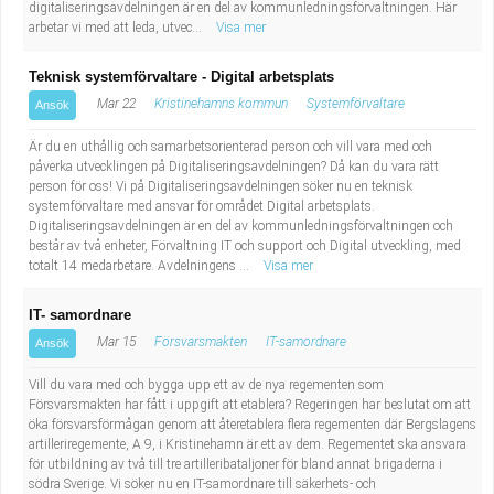
digitaliseringsavdelningen är en del av kommunledningsförvaltningen. Här
arbetar vi med att leda, utvec...
Visa mer
Teknisk systemförvaltare - Digital arbetsplats
Mar 22
Kristinehamns kommun
Systemförvaltare
Ansök
Är du en uthållig och samarbetsorienterad person och vill vara med och
påverka utvecklingen på Digitaliseringsavdelningen? Då kan du vara rätt
person för oss! Vi på Digitaliseringsavdelningen söker nu en teknisk
systemförvaltare med ansvar för området Digital arbetsplats.
Digitaliseringsavdelningen är en del av kommunledningsförvaltningen och
består av två enheter, Förvaltning IT och support och Digital utveckling, med
totalt 14 medarbetare. Avdelningens ...
Visa mer
IT- samordnare
Mar 15
Försvarsmakten
IT-samordnare
Ansök
Vill du vara med och bygga upp ett av de nya regementen som
Försvarsmakten har fått i uppgift att etablera? Regeringen har beslutat om att
öka försvarsförmågan genom att återetablera flera regementen där Bergslagens
artilleriregemente, A 9, i Kristinehamn är ett av dem. Regementet ska ansvara
för utbildning av två till tre artilleribataljoner för bland annat brigaderna i
södra Sverige. Vi söker nu en IT-samordnare till säkerhets- och