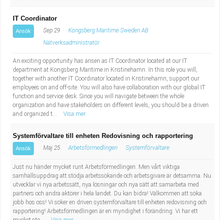
IT Coordinator
Sep 29
Kongsberg Maritime Sweden AB
Ansök
Nätverksadministratör
An exciting opportunity has arisen as IT Coordinator located at our IT
department at Kongsberg Maritime in Kristinehamn. In this role you will,
together with another IT Coordinator located in Kristinehamn, support our
employees on and off-site. You will also have collaboration with our global IT
function and service desk. Since you will navigate between the whole
organization and have stakeholders on different levels, you should be a driven
and organized t...
Visa mer
Systemförvaltare till enheten Redovisning och rapportering
Maj 25
Arbetsförmedlingen
Systemförvaltare
Ansök
Just nu händer mycket runt Arbetsförmedlingen. Men vårt viktiga
samhällsuppdrag att stödja arbetssökande och arbetsgivare är detsamma. Nu
utvecklar vi nya arbetssätt, nya lösningar och nya sätt att samarbeta med
partners och andra aktörer i hela landet. Du kan bidra! Välkommen att söka
jobb hos oss! Vi söker en driven systemförvaltare till enheten redovisning och
rapportering! Arbetsförmedlingen är en myndighet i förändring. Vi har ett