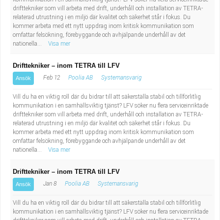
Industriell tillverkning
Behandlingsassistent/Socialpedagog
drifttekniker som vill arbeta med drift, underhåll och installation av TETRA-
relaterad utrustning i en miljö där kvalitet och säkerhet står i fokus. Du
kommer arbeta med ett nytt uppdrag inom kritisk kommunikation som
Installation, drift, underhåll
Tandsköterska
omfattar felsökning, förebyggande och avhjälpande underhåll av det
nationella...
Visa mer
Kropps- och skönhetsvård
Budbilsförare
Drifttekniker – inom TETRA till LFV
Feb 12
Poolia AB
Systemansvarig
Ansök
Kultur, media, design
Tidningsbud/Tidningsdistributör
Vill du ha en viktig roll där du bidrar till att säkerställa stabil och tillförlitlig
Militärt arbete
Lärare i fritidshem/Fritidspedagog
kommunikation i en samhällsviktig tjänst? LFV söker nu flera serviceinriktade
drifttekniker som vill arbeta med drift, underhåll och installation av TETRA-
relaterad utrustning i en miljö där kvalitet och säkerhet står i fokus. Du
Naturbruk
Taxiförare/Taxichaufför
kommer arbeta med ett nytt uppdrag inom kritisk kommunikation som
omfattar felsökning, förebyggande och avhjälpande underhåll av det
nationella...
Visa mer
Naturvetenskapligt arbete
Läkarsekreterare/Vårdadmin/Medicinsk
Drifttekniker – inom TETRA till LFV
sekreterare
Pedagogiskt arbete
Jan 8
Poolia AB
Systemansvarig
Ansök
Lastbilsförare m.fl.
Sanering och renhållning
Vill du ha en viktig roll där du bidrar till att säkerställa stabil och tillförlitlig
kommunikation i en samhällsviktig tjänst? LFV söker nu flera serviceinriktade