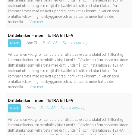
drifttekniker som vill arbeta med drift, underhåll och installation av TETRA-
Fastighetsskötare
Socialt arbete
relaterad utrustning i en miljö där kvalitet och säkerhet står i fokus. Du
kommer arbeta med ett nytt uppdrag inom kritisk kommunikation som
omfattar felsökning, förebyggande och avhjälpande underhåll av det
Informatör/Kommunikatör
Säkerhetsarbete
nationella...
Visa mer
Brevbärare
Tekniskt arbete
Drifttekniker – inom TETRA till LFV
Nov 21
Poolia AB
Systemansvarig
Ansök
Sjuksköterska, grundutbildad
Transport
Vill du ha en viktig roll där du bidrar till att säkerställa stabil och tillförlitlig
kommunikation i en samhällsviktig tjänst? LFV söker nu flera serviceinriktade
Kock, storhushåll
drifttekniker som vill arbeta med drift, underhåll och installation av TETRA-
relaterad utrustning i en miljö där kvalitet och säkerhet står i fokus. Du
Undersköterska, vård- o specialavd. o mottagning
kommer arbeta med ett nytt uppdrag inom kritisk kommunikation som
omfattar felsökning, förebyggande och avhjälpande underhåll av det
nationella...
Visa mer
Bibliotekarie
Drifttekniker – inom TETRA till LFV
Administrativ assistent
Dec 4
Poolia AB
Systemansvarig
Ansök
Vill du ha en viktig roll där du bidrar till att säkerställa stabil och tillförlitlig
Lärare i gymnasiet
kommunikation i en samhällsviktig tjänst? LFV söker nu flera serviceinriktade
drifttekniker som vill arbeta med drift, underhåll och installation av TETRA-