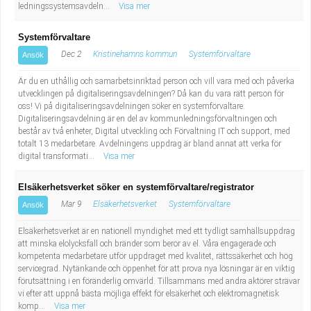
ledningssystemsavdeln...
Visa mer
Systemförvaltare
Dec 2
Kristinehamns kommun
Systemförvaltare
Ansök
Är du en uthållig och samarbetsinriktad person och vill vara med och påverka
utvecklingen på digitaliseringsavdelningen? Då kan du vara rätt person för
oss! Vi på digitaliseringsavdelningen söker en systemförvaltare.
Digitaliseringsavdelning är en del av kommunledningsförvaltningen och
består av två enheter, Digital utveckling och Förvaltning IT och support, med
totalt 13 medarbetare. Avdelningens uppdrag är bland annat att verka för
digital transformati...
Visa mer
Elsäkerhetsverket söker en systemförvaltare/registrator
Mar 9
Elsäkerhetsverket
Systemförvaltare
Ansök
Elsäkerhetsverket är en nationell myndighet med ett tydligt samhällsuppdrag
att minska elolycksfall och bränder som beror av el. Våra engagerade och
kompetenta medarbetare utför uppdraget med kvalitet, rättssäkerhet och hög
servicegrad. Nytänkande och öppenhet för att prova nya lösningar är en viktig
förutsättning i en föränderlig omvärld. Tillsammans med andra aktörer strävar
vi efter att uppnå bästa möjliga effekt för elsäkerhet och elektromagnetisk
komp...
Visa mer