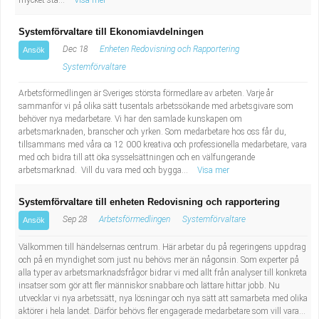
mycket sta...
Visa mer
Systemförvaltare till Ekonomiavdelningen
Dec 18
Enheten Redovisning och Rapportering
Ansök
Systemförvaltare
Arbetsförmedlingen är Sveriges största förmedlare av arbeten. Varje år
sammanför vi på olika sätt tusentals arbetssökande med arbetsgivare som
behöver nya medarbetare. Vi har den samlade kunskapen om
arbetsmarknaden, branscher och yrken. Som medarbetare hos oss får du,
tillsammans med våra ca 12 000 kreativa och professionella medarbetare, vara
med och bidra till att öka sysselsättningen och en välfungerande
arbetsmarknad. Vill du vara med och bygga...
Visa mer
Systemförvaltare till enheten Redovisning och rapportering
Sep 28
Arbetsförmedlingen
Systemförvaltare
Ansök
Välkommen till händelsernas centrum. Här arbetar du på regeringens uppdrag
och på en myndighet som just nu behövs mer än någonsin. Som experter på
alla typer av arbetsmarknadsfrågor bidrar vi med allt från analyser till konkreta
insatser som gör att fler människor snabbare och lättare hittar jobb. Nu
utvecklar vi nya arbetssätt, nya lösningar och nya sätt att samarbeta med olika
aktörer i hela landet. Därför behövs fler engagerade medarbetare som vill vara...