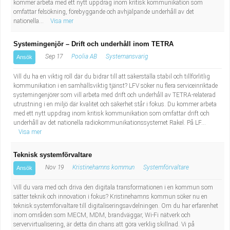
kommer arbeta med ett nytt uppdrag inom kritisk kommunikation som
omfattar felsökning, förebyggande och avhjälpande underhåll av det
nationella...
Visa mer
Systemingenjör – Drift och underhåll inom TETRA
Sep 17
Poolia AB
Systemansvarig
Ansök
Vill du ha en viktig roll där du bidrar till att säkerställa stabil och tillförlitlig
kommunikation i en samhällsviktig tjänst? LFV söker nu flera serviceinriktade
systemingenjörer som vill arbeta med drift och underhåll av TETRA-relaterad
utrustning i en miljö där kvalitet och säkerhet står i fokus. Du kommer arbeta
med ett nytt uppdrag inom kritisk kommunikation som omfattar drift och
underhåll av det nationella radiokommunikationssystemet Rakel. På LF...
Visa mer
Teknisk systemförvaltare
Nov 19
Kristinehamns kommun
Systemförvaltare
Ansök
Vill du vara med och driva den digitala transformationen i en kommun som
sätter teknik och innovation i fokus? Kristinehamns kommun söker nu en
teknisk systemförvaltare till digitaliseringsavdelningen. Om du har erfarenhet
inom områden som MECM, MDM, brandväggar, Wi-Fi nätverk och
servervirtualisering, är detta din chans att göra verklig skillnad. Vi på